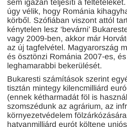
sem igazán teljesíti a feltételeke
úgy vélik, hogy Románia kihagyha
körből. Szófiában viszont attól ta
kénytelen lesz ‘bevárni’ Bukarest
vagy 2009-ben, akkor már Horvá
az új tagfelvétel. Magyarország 
és ösztönzi Románia 2007-es, és
leghamarabbi bekerülését.
Bukaresti számítások szerint egy
tisztán mintegy kilencmilliárd eur
(ennek kétharmadát föl is használj
szomszédunk az agrárium, az infr
környezetvédelem fölzárkózására
hatvanmilliárd eurót költene unió