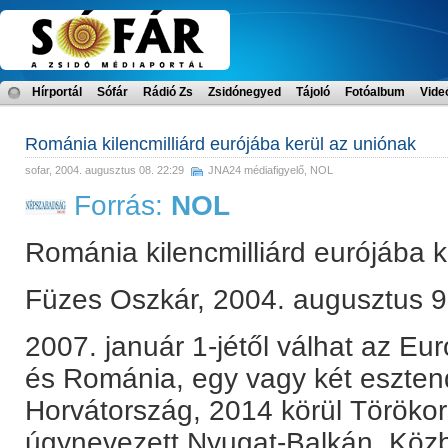
Hírportál
Sófár
Rádió Zs
Zsidónegyed
Tájoló
Fotóalbum
Vide
Románia kilencmilliárd eurójába kerül az uniónak
sofar
, 2004. augusztus 08. 22:29
JNA24 médiafigyelő
,
NOL
Forrás:
NOL
Románia kilencmilliárd eurójába k
Füzes Oszkár, 2004. augusztus 9
2007. január 1-jétől válhat az Eu
és Románia, egy vagy két eszte
Horvátország, 2014 körül Törökor
úgynevezett Nyugat-Balkán. Közb