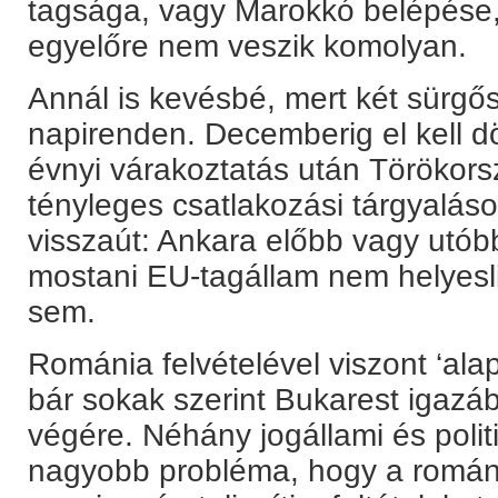
tagsága, vagy Marokkó belépése,
egyelőre nem veszik komolyan.
Annál is kevésbé, mert két sürgő
napirenden. Decemberig el kell 
évnyi várakoztatás után Törökors
tényleges csatlakozási tárgyaláso
visszaút: Ankara előbb vagy utób
mostani EU-tagállam nem helyesli
sem.
Románia felvételével viszont ‘ala
bár sokak szerint Bukarest igazá
végére. Néhány jogállami és polit
nagyobb probléma, hogy a romá