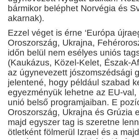
bármikor beléphet Norvégia és S
akarnak).
Ezzel véget is érne ‘Európa újrae
Oroszország, Ukrajna, Fehéroros
időn belül nem esélyes uniós tags
(Kaukázus, Közel-Kelet, Észak-Af
az úgynevezett jószomszédsági g
jelentené, hogy például szabad 
egyezményük lehetne az EU-val,
unió belső programjaiban. E pozí
Oroszország, Ukrajna és Grúzia e
majd egyszer tag is szeretne lenn
ötletként fölmerül Izrael és a maj