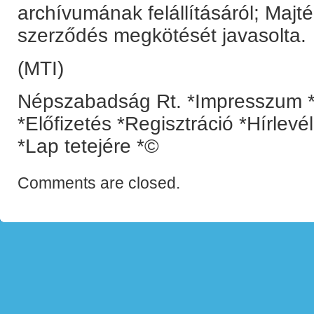
archívumának felállításáról; Majt
szerződés megkötését javasolta.
(MTI)
Népszabadság Rt. *Impresszum *
*Előfizetés *Regisztráció *Hírlev
*Lap tetejére *©
Comments are closed.