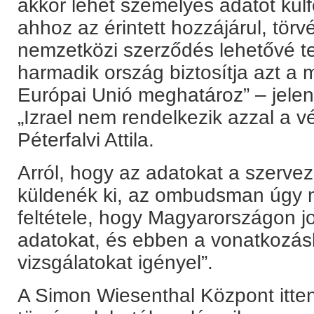
akkor lehet személyes adatot külf
ahhoz az érintett hozzájárul, törv
nemzetközi szerződés lehetővé tes
harmadik ország biztosítja azt a 
Európai Unió meghatároz” – jelentet
„Izrael nem rendelkezik azzal a 
Péterfalvi Attila.
Arról, hogy az adatokat a szerve
küldenék ki, az ombudsman úgy ny
feltétele, hogy Magyarországon 
adatokat, és ebben a vonatkozás
vizsgálatokat igényel”.
A Simon Wiesenthal Központ itte