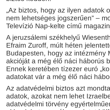
„Az biztos, hogy az ilyen adatok 
nem lehetséges jogszerűen” – mo
Televízió Nap-kelte című magazin
A jeruzsálemi székhelyű Wiesenth
Efraim Zuroff, múlt héten jelentet
Budapesten, hogy az intézmény M
akcióját a még élő náci háborús 
Ennek keretében tízezer euró „k
adatokat vár a még élő náci hábo
Az adatvédelmi biztos azt mondta
adatok, azokat nem lehet Izraelbe
adatvédelmi törvény egyértelműe