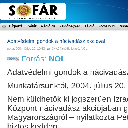
Hírportál
Sófár
Rádió Zs
Zsidónegyed
Tájoló
Fotóalbum
Vide
Adatvédelmi gondok a nácivadász akcióval
sofar
, 2004. július 20. 10:53
JNA24 médiafigyelő
,
NOL
Forrás:
NOL
Adatvédelmi gondok a nácivadász
Munkatársunktól, 2004. július 20.
Nem küldhetők ki jogszerűen Izr
Központ nácivadász akciójában gy
Magyarországról – nyilatkozta Péte
biztos kedden.