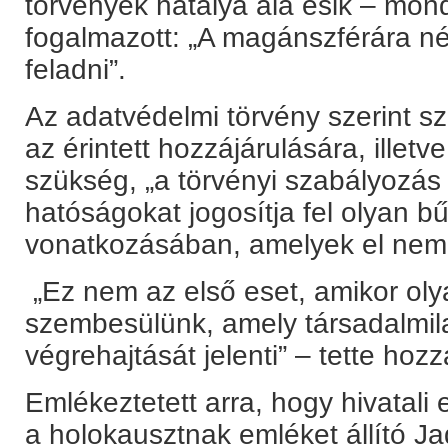
törvények hatálya alá esik – mon
fogalmazott: „A magánszférára néz
feladni”.
Az adatvédelmi törvény szerint 
az érintett hozzájárulására, illetv
szükség, „a törvényi szabályozás
hatóságokat jogosítja fel olyan 
vonatkozásában, amelyek el nem 
„Ez nem az első eset, amikor oly
szembesülünk, amely társadalmil
végrehajtását jelenti” – tette hozz
Emlékeztetett arra, hogy hivatali e
a holokausztnak emléket állító J