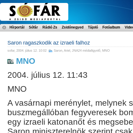
Hírportál
Sófár
Rádió Zs
Zsidónegyed
Tájoló
Fotóalbum
Vide
Saron ragaszkodik az izraeli falhoz
sofar
, 2004. július 12. 10:02
Saron, Ariel
,
JNA24 médiafigyelő
,
MNO
MNO
2004. július 12. 11:43
MNO
A vasárnapi merénylet, melynek 
buszmegállóban fegyveresek bom
egy izraeli katonanőt és megsebes
Saron miniszterelnök szerint csa