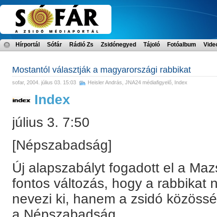
Hírportál
Sófár
Rádió Zs
Zsidónegyed
Tájoló
Fotóalbum
Vide
Mostantól választják a magyarországi rabbikat
sofar
, 2004. július 03. 15:03
Heisler András
,
JNA24 médiafigyelő
,
Index
Index
július 3. 7:50
[Népszabadság]
Új alapszabályt fogadott el a Maz
fontos változás, hogy a rabbikat
nevezi ki, hanem a zsidó közössé
a Népszabadság.