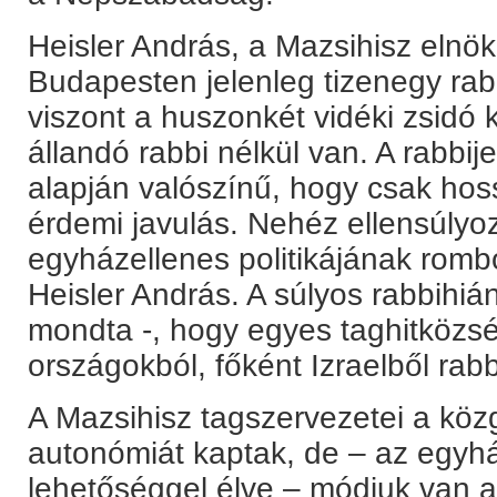
Heisler András, a Mazsihisz elnök
Budapesten jelenleg tizenegy rabbi
viszont a huszonkét vidéki zsidó
állandó rabbi nélkül van. A rabbij
alapján valószínű, hogy csak ho
érdemi javulás. Nehéz ellensúlyo
egyházellenes politikájának rombol
Heisler András. A súlyos rabbihián
mondta -, hogy egyes taghitköz
országokból, főként Izraelből rabbi
A Mazsihisz tagszervezetei a köz
autonómiát kaptak, de – az egyh
lehetőséggel élve – módjuk van ar