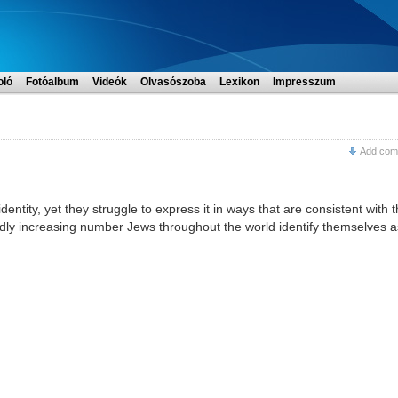
oló
Fotóalbum
Videók
Olvasószoba
Lexikon
Impresszum
Add com
entity, yet they struggle to express it in ways that are consistent with t
apidly increasing number Jews throughout the world identify themselves a