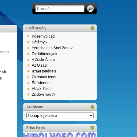
Első segély
Kósernyolcad
Sófárnyik
Yerushalaim Shel Zahav
ments
Zsidótörvények
A Zsidó-Állam
Az Ojság
Izrael története
heir
Zsidónak lenni
s
Én Istenem
Ablak-Zsidó
Zsidó-e vagy?
Archívum
Archívum
Friss hírek