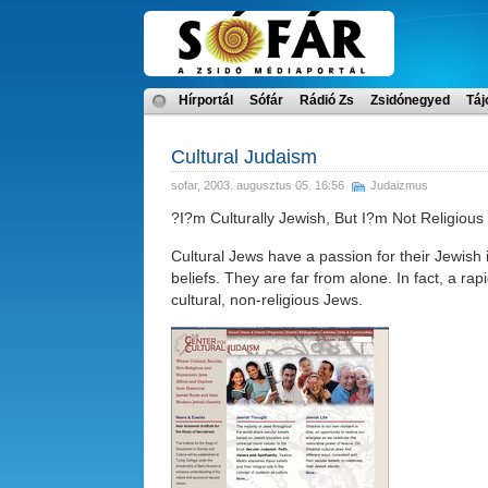
Hírportál
Sófár
Rádió Zs
Zsidónegyed
Táj
Cultural Judaism
sofar
, 2003. augusztus 05. 16:56
Judaizmus
?I?m Culturally Jewish, But I?m Not Religious
Cultural Jews have a passion for their Jewish id
beliefs. They are far from alone. In fact, a r
cultural, non-religious Jews.