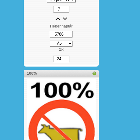
Héber naptár
אב
100%