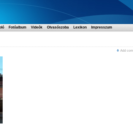
oló
Fotóalbum
Videók
Olvasószoba
Lexikon
Impresszum
Add com