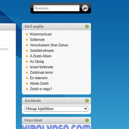
Első segély
Kósernyolcad
Sófárnyik
Yerushalaim Shel Zahav
ments
Zsidótörvények
A Zsidó-Állam
Az Ojság
Izrael története
Zsidónak lenni
Én Istenem
Ablak-Zsidó
Zsidó-e vagy?
Archívum
Archívum
Friss hírek