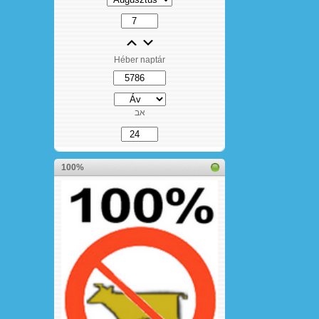
Héber naptár
אב
100%