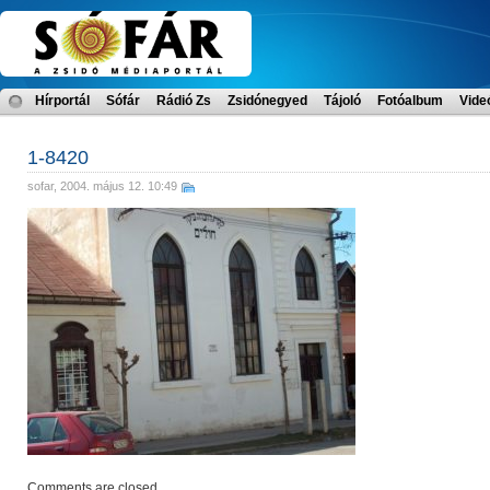
Hírportál
Sófár
Rádió Zs
Zsidónegyed
Tájoló
Fotóalbum
Vide
1-8420
sofar
, 2004. május 12. 10:49
Comments are closed.