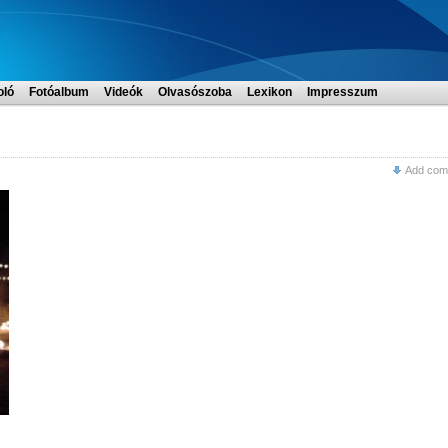
oló
Fotóalbum
Videók
Olvasószoba
Lexikon
Impresszum
Add com