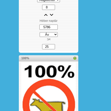
Héber naptár
אב
100%