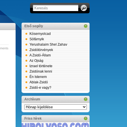
Első segély
Kósernyolcad
Sófárnyik
Yerushalaim Shel Zahav
ments
Zsidótörvények
A Zsidó-Állam
Az Ojság
Izrael története
Zsidónak lenni
Én Istenem
Ablak-Zsidó
Zsidó-e vagy?
Archívum
Archívum
Friss hírek