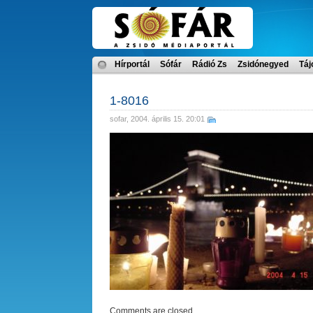
Hírportál
Sófár
Rádió Zs
Zsidónegyed
Táj
1-8016
sofar
, 2004. április 15. 20:01
Comments are closed.