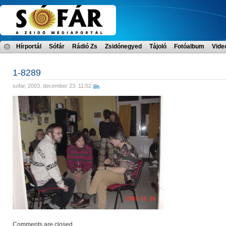
Hírportál
Sófár
Rádió Zs
Zsidónegyed
Tájoló
Fotóalbum
Vide
1-8289
sofar
, 2003. december 23. 11:52
Comments are closed.