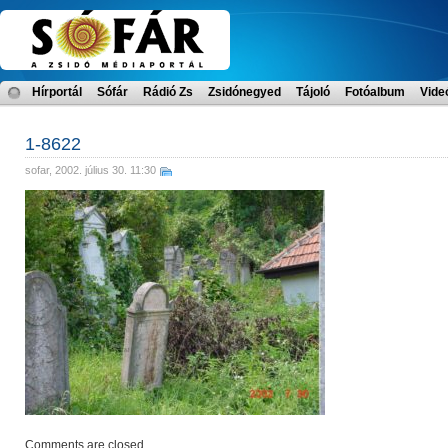
Hírportál
Sófár
Rádió Zs
Zsidónegyed
Tájoló
Fotóalbum
Vide
1-8622
sofar
, 2002. július 30. 11:30
Comments are closed.