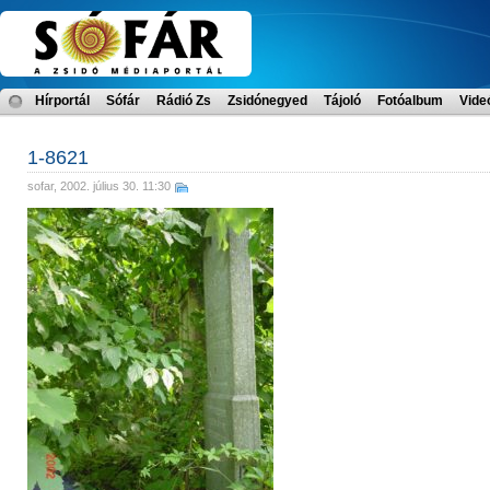
Hírportál
Sófár
Rádió Zs
Zsidónegyed
Tájoló
Fotóalbum
Vide
1-8621
sofar
, 2002. július 30. 11:30