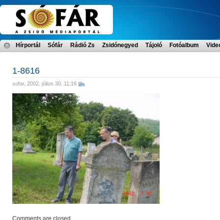
Hírportál
Sófár
Rádió Zs
Zsidónegyed
Tájoló
Fotóalbum
Vide
1-8616
sofar
, 2002. július 30. 11:16
Comments are closed.