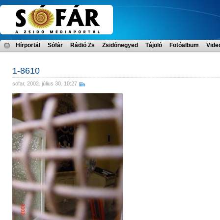
Hírportál
Sófár
Rádió Zs
Zsidónegyed
Tájoló
Fotóalbum
Vide
1-8610
sofar
, 2002. július 30. 10:27