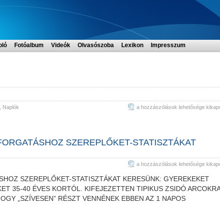
oló
Fotóalbum
Videók
Olvasószoba
Lexikon
Impresszum
Egy
,
Naplók
a hozzászólások lehetősége kikap
egykor
volt
közösség…
FORGATÁSHOZ SZEREPLŐKET-STATISZTÁKAT
bejegyzéshez
SOA-
s
a hozzászólások lehetősége kikap
HOLOCAUST
SHOZ SZEREPLŐKET-STATISZTÁKAT KERESÜNK: GYEREKEKET
TÉMÁJÚ
ET 35-40 ÉVES KORTÓL. KIFEJEZETTEN TIPIKUS ZSIDÓ ARCOKR
FILMFORGATÁSHOZ
 HOGY „SZÍVESEN” RÉSZT VENNÉNEK EBBEN AZ 1 NAPOS
SZEREPLŐKET-
STATISZTÁKAT