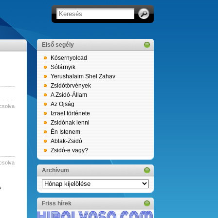
Első segély
Kósernyolcad
Sófárnyik
Yerushalaim Shel Zahav
Zsidótörvények
A Zsidó-Állam
Az Ojság
csolva
Izrael története
Zsidónak lenni
Én Istenem
Ablak-Zsidó
Zsidó-e vagy?
csolva
Archívum
Archívum
A
Friss hírek