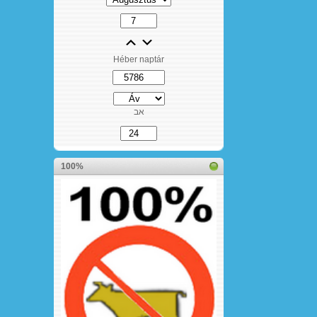
Héber naptár
אב
100%