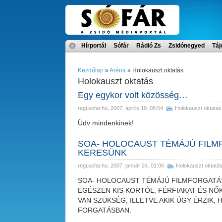
Hírportál
Sófár
Rádió Zs
Zsidónegyed
Táj
Kezdőlap
»
Aréna
» Holokauszt oktatás
Holokauszt oktatás
Egy egykor volt közösség…
regi.sofar.hu
, 2007. április 19. 08:54
Holokauszt oktatás
Üdv mindenkinek!
SOA- HOLOCAUST TÉMÁJÚ FILM
KERESÜNK
regi.sofar.hu
, 2007. január 24. 01:06
Holokauszt oktatá
SOA- HOLOCAUST TÉMÁJÚ FILMFORGATÁ
EGÉSZEN KIS KORTÓL, FÉRFIAKAT ÉS NŐK
VAN SZÜKSÉG, ILLETVE AKIK ÚGY ÉRZIK,
FORGATÁSBAN.