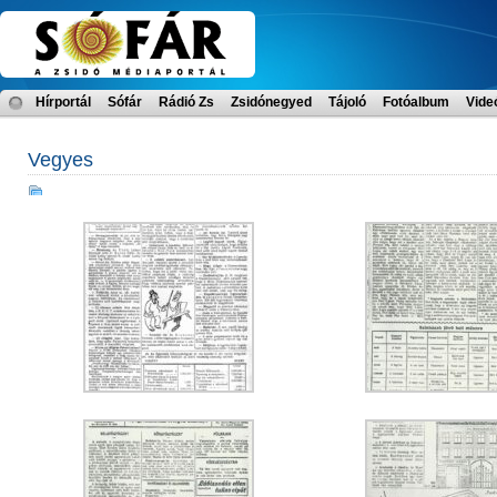
Hírportál
Sófár
Rádió Zs
Zsidónegyed
Tájoló
Fotóalbum
Vide
Vegyes