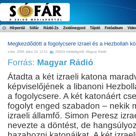
Hírportál
Sófár
Rádió Zs
Zsidónegyed
Tájoló
Fotóalbum
Vide
Megkezdődött a fogolycsere Izrael és a Hezbollah kö
sofar
, 2008. július 16. 12:51
JNA24 médiafigyelő
,
Magyar Rádió
Forrás:
Magyar Rádió
Átadta a két izraeli katona marad
képviselőjének a libanoni Hezbol
a fogolycsere. A két katonáért cse
fogolyt enged szabadon – nekik 
izraeli államfő. Simon Peresz izr
nevezte a döntést, de hangsúlyo
hazahozni katonáikat. A két izrael