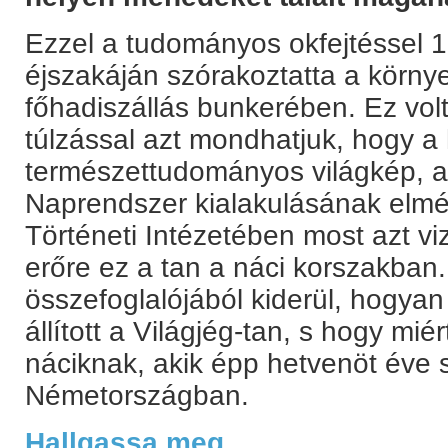
Ezzel a tudományos okfejtéssel 
éjszakáján szórakoztatta a környez
főhadiszállás bunkerében. Ez volt
túlzással azt mondhatjuk, hogy a 
természettudományos világkép, az
Naprendszer kialakulásának elmé
Történeti Intézetében most azt vi
erőre ez a tan a náci korszakban
összefoglalójából kiderül, hogyan 
állított a Világjég-tan, s hogy mié
náciknak, akik épp hetvenöt éve 
Németországban.
Hallgassa meg