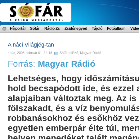
Hírportál
Sófár
Rádió Zs
Zsidónegyed
Tájoló
Fotóalbum
Vide
A náci Világjég-tan
sofar
, 2008. február 01. 14:18
Sófár tallózó
,
Magyar Rádió
Forrás:
Magyar Rádió
Lehetséges, hogy időszámításun
hold becsapódott ide, és ezzel 
alapjaiban változtak meg. Az is
fölszakadt, és a víz benyomulás
robbanásokhoz és esőkhöz veze
egyetlen emberpár élte túl, m
helyen menedéket talált magán