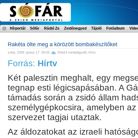
Hírportál
Sófár
Rádió Zs
Zsidónegyed
Tájoló
Fotóalbum
Vide
Rakéta ölte meg a körözött bombakészítőket
sofar
, 2006. június 17. 09:05
JNA24 médiafigyelő
,
Hírtv
Forrás:
Hírtv
Két palesztin meghalt, egy megseb
tegnap esti légicsapásában. A Gá
támadás során a zsidó állam hadse
személygépkocsira, amelyben az 
szervezet tagjai utaztak.
Az áldozatokat az izraeli hatóság