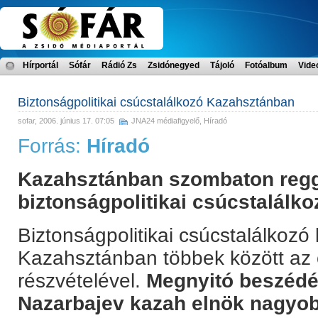
Hírportál
Sófár
Rádió Zs
Zsidónegyed
Tájoló
Fotóalbum
Vide
Biztonságpolitikai csúcstalálkozó Kazahsztánban
sofar
, 2006. június 17. 07:05
JNA24 médiafigyelő
,
Híradó
Forrás:
Híradó
Kazahsztánban szombaton regg
biztonságpolitikai csúcstalálko
Biztonságpolitikai csúcstalálkoz
Kazahsztánban többek között az o
részvételével.
Megnyitó beszédé
Nazarbajev kazah elnök nagyob