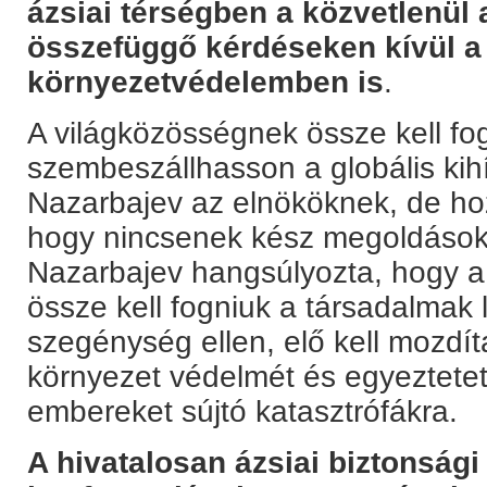
ázsiai térségben a közvetlenül 
összefüggő kérdéseken kívül a
környezetvédelemben is
.
A világközösségnek össze kell fog
szembeszállhasson a globális ki
Nazarbajev az elnököknek, de hozz
hogy nincsenek kész megoldások
Nazarbajev hangsúlyozta, hogy a
össze kell fogniuk a társadalmak 
szegénység ellen, elő kell mozdí
környezet védelmét és egyeztetett
embereket sújtó katasztrófákra.
A hivatalosan ázsiai biztonsági