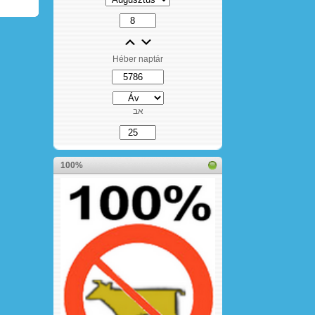
Héber naptár
אב
100%