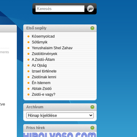
Első segély
Kósernyolcad
Sófárnyik
Yerushalaim Shel Zahav
ments
Zsidótörvények
A Zsidó-Állam
Az Ojság
Izrael története
Zsidónak lenni
Én Istenem
Ablak-Zsidó
Zsidó-e vagy?
tve
Archívum
Archívum
Friss hírek