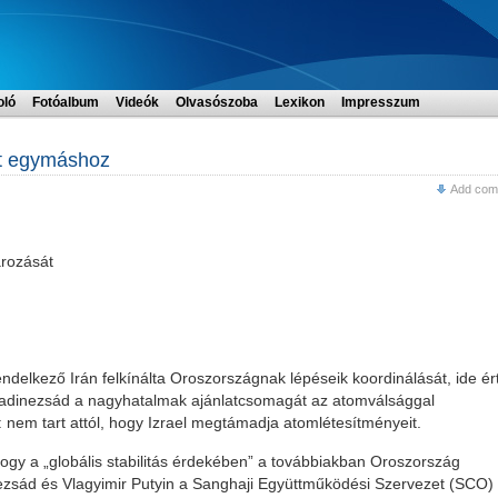
oló
Fotóalbum
Videók
Olvasószoba
Lexikon
Impresszum
lt egymáshoz
Add com
ározását
ndelkező Irán felkínálta Oroszországnak lépéseik koordinálását, ide ér
madinezsád a nagyhatalmak ajánlatcsomagát az atomválsággal
te: nem tart attól, hogy Izrael megtámadja atomlétesítményeit.
 hogy a „globális stabilitás érdekében” a továbbiakban Oroszország
sád és Vlagyimir Putyin a Sanghaji Együttműködési Szervezet (SCO)