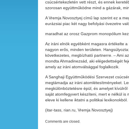
csúcsértekezletén vett részt, és ennek keret
szorosan együttműködne mind a gázárak, mi
A Vremja Novosztyej című lap szerint ez a me
eurázsiai piac két nagy befolyási övezetre va
maradhat az orosz Gazprom monopólium kezébe
Az iráni elnök egyébként magasra értékelte a 
nagyon erős, minden területen. Hangsúlyozta:
következetes, megbízható partnerre. – Ami az 
mondta Ahmadinezsád, aki elégedettségét feje
amely az iráni atomválsággal foglalkozik.
A Sanghaji Együttműködési Szervezet csúcsértek
megtámadja az iráni atomlétesítményeket. Le
megkülönböztetésre épül, és amelyet kívülről 
saját atomfegyvert készíteni, mert e nélkül 
eleve ki kellene iktatni a politikai lexikonokból.
(itar-tass, rian.ru, Vremja Novosztyej)
Comments are closed.