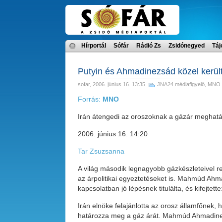
Hírportál
Sófár
Rádió Zs
Zsidónegyed
Táj
Putyin és Ahmadinezsád közel kerü
sofar
, 2006. június 16. 13:35
JNA24 médiafigyelő
,
MNO
Forrás:
MNO
Irán átengedi az oroszoknak a gázár meghat
2006. június 16. 14:20
Tar Zsuzsanna
A világ második legnagyobb gázkészleteivel re
az árpolitikai egyeztetéseket is. Mahmúd Ah
kapcsolatban jó lépésnek titulálta, és kifejtet
Irán elnöke felajánlotta az orosz államfőnek,
határozza meg a gáz árát. Mahmúd Ahmadinez