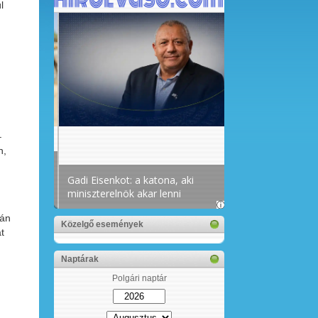
l
–
n,
ván
Közelgő események
t
Naptárak
Polgári naptár