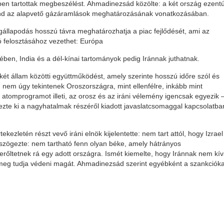
ében tartottak megbeszélést. Ahmadinezsád közölte: a két ország ezentú
nd az alapvető gázáramlások meghatározásának vonatkozásában.
gállapodás hosszú távra meghatározhatja a piac fejlődését, ami az
ló felosztásához vezethet: Európa
n, India és a dél-kínai tartományok pedig Iránnak juthatnak.
két állam közötti együttműködést, amely szerinte hosszú időre szól és
 nem úgy tekintenek Oroszországra, mint ellenfélre, inkább mint
atomprogramot illeti, az orosz és az iráni vélemény igencsak egyezik 
zte ki a nagyhatalmak részéről kiadott javaslatcsomaggal kapcsolatba
ezletén részt vevő iráni elnök kijelentette: nem tart attól, hogy Izrael
szögezte: nem tartható fenn olyan béke, amely hátrányos
erőltetnek rá egy adott országra. Ismét kiemelte, hogy Iránnak nem kí
is meg tudja védeni magát. Ahmadinezsád szerint egyébként a szankcióka