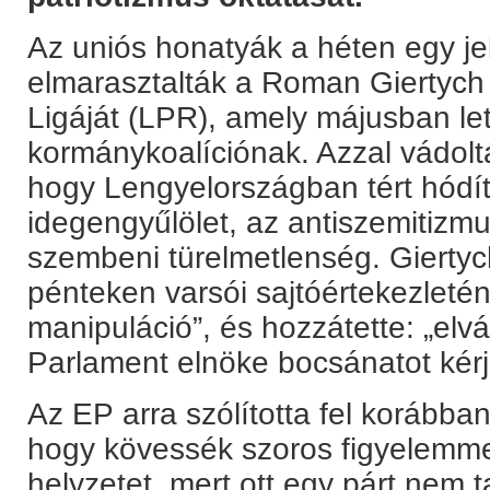
Az uniós honatyák a héten egy je
elmarasztalták a Roman Giertych
Ligáját (LPR), amely májusban let
kormánykoalíciónak. Azzal vádoltá
hogy Lengyelországban tért hódít
idegengyűlölet, az antiszemitizm
szembeni türelmetlenség. Giertyc
pénteken varsói sajtóértekezletén
manipuláció”, és hozzátette: „elv
Parlament elnöke bocsánatot kérj
Az EP arra szólította fel korábba
hogy kövessék szoros figyelemme
helyzetet, mert ott egy párt nem ta