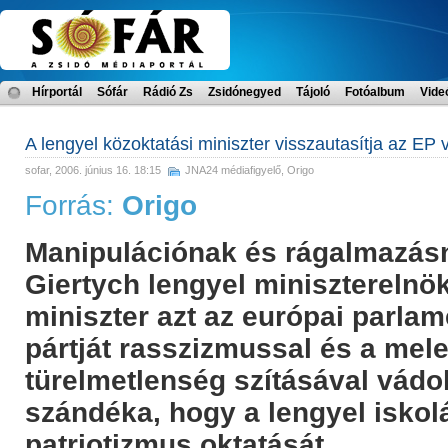
Hírportál
Sófár
Rádió Zs
Zsidónegyed
Tájoló
Fotóalbum
Vide
A lengyel közoktatási miniszter visszautasítja az EP v
sofar
, 2006. június 16. 18:15
JNA24 médiafigyelő
,
Origo
Forrás:
Origo
Manipulációnak és rágalmazás
Giertych lengyel miniszterelnök
miniszter azt az európai parlam
pártját rasszizmussal és a me
türelmetlenség szításával vádolt
szándéka, hogy a lengyel isko
patriotizmus oktatását.