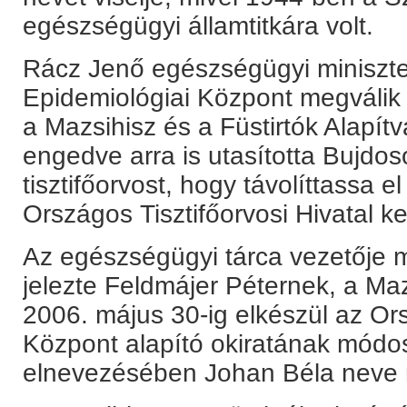
egészségügyi államtitkára volt.
Rácz Jenő egészségügyi miniszte
Epidemiológiai Központ megválik
a Mazsihisz és a Füstirtók Alapí
engedve arra is utasította Bujdo
tisztifőorvost, hogy távolíttassa 
Országos Tisztifőorvosi Hivatal ke
Az egészségügyi tárca vezetője m
jelezte Feldmájer Péternek, a Ma
2006. május 30-ig elkészül az Or
Központ alapító okiratának módosí
elnevezésében Johan Béla neve 