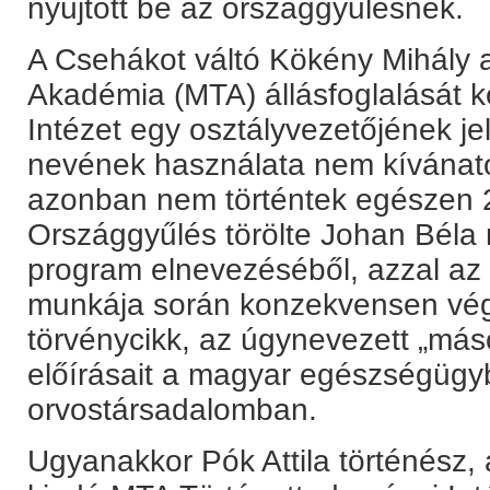
nyújtott be az országgyűlésnek.
A Csehákot váltó Kökény Mihály
Akadémia (MTA) állásfoglalását k
Intézet egy osztályvezetőjének je
nevének használata nem kívánato
azonban nem történtek egészen 2
Országgyűlés törölte Johan Béla
program elnevezéséből, azzal az 
munkája során konzekvensen végre
törvénycikk, az úgynevezett „más
előírásait a magyar egészségügy
orvostársadalomban.
Ugyanakkor Pók Attila történész, 