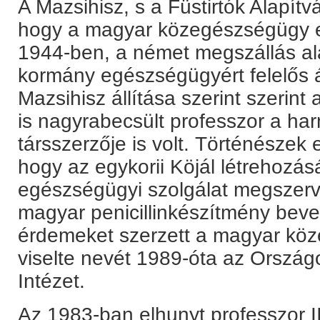
A Mazsihisz, s a Füstirtók Alapí
hogy a magyar közegészségügy eg
1944-ben, a német megszállás al
kormány egészségügyért felelős ál
Mazsihisz állítása szerint szerint 
is nagyrabecsült professzor a har
társszerzője is volt. Történészek 
hogy az egykorii Köjál létrehozásá
egészségügyi szolgálat megszerv
magyar penicillinkészítmény beve
érdemeket szerzett a magyar kö
viselte nevét 1989-óta az Orszá
Intézet.
Az 1983-ban elhunyt professzor II