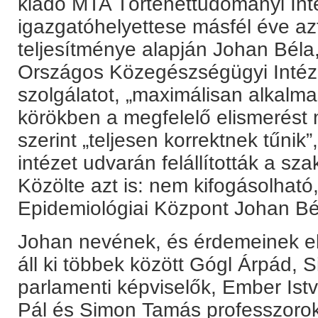
kiadó MTA Történettudományi Int
igazgatóhelyettese másfél éve azt
teljesítménye alapján Johan Béla
Országos Közegészségügyi Intézet
szolgálatot, „maximálisan alkalm
körökben a megfelelő elismerést
szerint „teljesen korrektnek tűni
intézet udvarán felállították a sz
Közölte azt is: nem kifogásolhat
Epidemiológiai Központ Johan Bél
Johan nevének, és érdemeinek 
áll ki többek között Gógl Árpád, 
parlamenti képviselők, Ember Istv
Pál és Simon Tamás professzoro