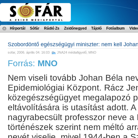
Hírportál
Sófár
Rádió Zs
Zsidónegyed
Tájoló
Fotóalbum
Vide
Szobordöntő egészségügyi miniszter: nem kell Johan
sofar
, 2006. április 04. 16:03
JNA24 médiafigyelő
,
MNO
Forrás:
MNO
Nem viseli tovább Johan Béla ne
Epidemiológiai Központ. Rácz Je
közegészségügyet megalapozó p
eltávolítására is utasítást adott. 
nagyrabecsült professzor neve a 
történészek szerint nem méltó ar
nevét viselje, mivel 1944-ben a 