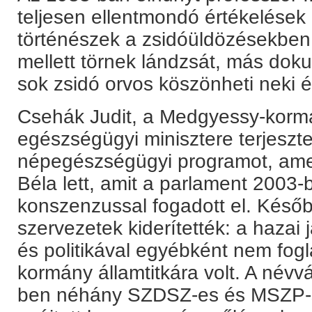
teljesen ellentmondó értékelések
történészek a zsidóüldözésekben
mellett törnek lándzsát, más dok
sok zsidó orvos köszönheti neki él
Csehák Judit, a Medgyessy-kormá
egészségügyi minisztere terjeszte
népegészségügyi programot, am
Béla lett, amit a parlament 2003-
konszenzussal fogadott el. Későb
szervezetek kiderítették: a haza
és politikával egyébként nem fog
kormány államtitkára volt. A név
ben néhány SZDSZ-es és MSZP-s p