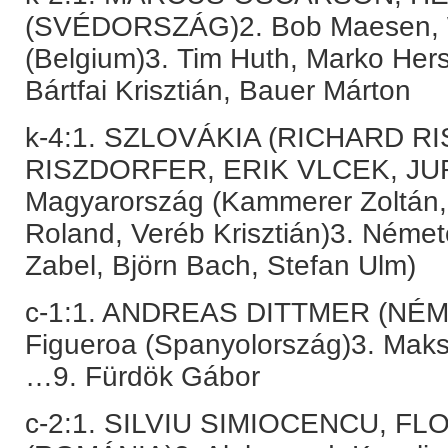
(SVÉDORSZÁG)2. Bob Maesen, 
(Belgium)3. Tim Huth, Marko Her
Bártfai Krisztián, Bauer Márton
k-4:1. SZLOVÁKIA (RICHARD 
RISZDORFER, ERIK VLCEK, JU
Magyarország (Kammerer Zoltán,
Roland, Veréb Krisztián)3. Német
Zabel, Björn Bach, Stefan Ulm)
c-1:1. ANDREAS DITTMER (NÉM
Figueroa (Spanyolország)3. Maks
…9. Fürdök Gábor
c-2:1. SILVIU SIMIOCENCU, F