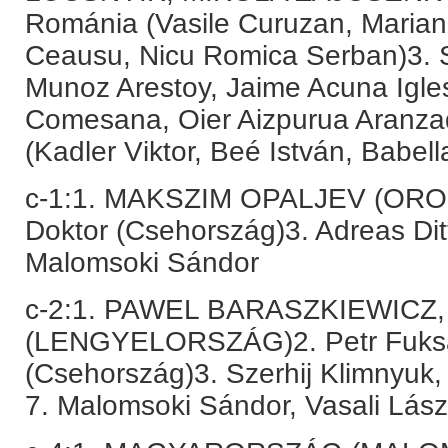
Románia (Vasile Curuzan, Maria
Ceausu, Nicu Romica Serban)3. 
Munoz Arestoy, Jaime Acuna Igle
Comesana, Oier Aizpurua Aranza
(Kadler Viktor, Beé István, Babel
c-1:1. MAKSZIM OPALJEV (ORO
Doktor (Csehország)3. Adreas D
Malomsoki Sándor
c-2:1. PAWEL BARASZKIEWICZ
(LENGYELORSZÁG)2. Petr Fuksa,
(Csehország)3. Szerhij Klimnyuk, 
7. Malomsoki Sándor, Vasali Lász