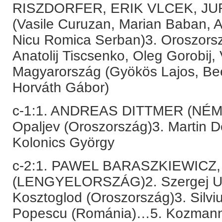
RISZDORFER, ERIK VLCEK, JU
(Vasile Curuzan, Marian Baban,
Nicu Romica Serban)3. Oroszorsz
Anatolij Tiscsenko, Oleg Gorobij, 
Magyarország (Gyökös Lajos, Beé
Horváth Gábor)
c-1:1. ANDREAS DITTMER (NÉ
Opaljev (Oroszország)3. Martin 
Kolonics György
c-2:1. PAWEL BARASZKIEWICZ
(LENGYELORSZÁG)2. Szergej Ule
Kosztoglod (Oroszország)3. Silvi
Popescu (Románia)…5. Kozmann 