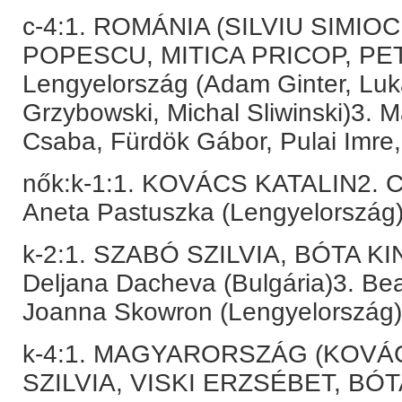
c-4:1. ROMÁNIA (SILVIU SIMIO
POPESCU, MITICA PRICOP, PE
Lengyelország (Adam Ginter, Luk
Grzybowski, Michal Sliwinski)3. 
Csaba, Fürdök Gábor, Pulai Imre
nők:k-1:1. KOVÁCS KATALIN2. Ca
Aneta Pastuszka (Lengyelország
k-2:1. SZABÓ SZILVIA, BÓTA KI
Deljana Dacheva (Bulgária)3. Be
Joanna Skowron (Lengyelország)
k-4:1. MAGYARORSZÁG (KOVÁ
SZILVIA, VISKI ERZSÉBET, BÓTA