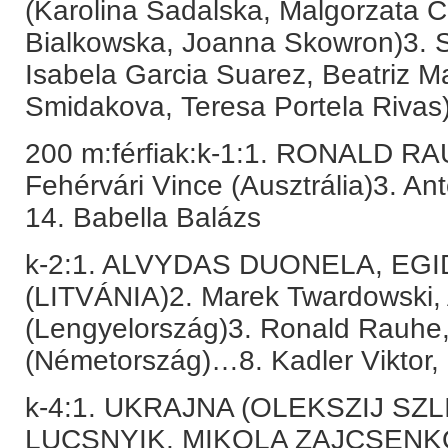
(Karolina Sadalska, Malgorzata 
Bialkowska, Joanna Skowron)3. 
Isabela Garcia Suarez, Beatriz M
Smidakova, Teresa Portela Rivas
200 m:férfiak:k-1:1. RONALD
Fehérvári Vince (Ausztrália)3. A
14. Babella Balázs
k-2:1. ALVYDAS DUONELA, EG
(LITVÁNIA)2. Marek Twardowski
(Lengyelország)3. Ronald Rauhe,
(Németország)…8. Kadler Viktor,
k-4:1. UKRAJNA (OLEKSZIJ SZL
LUCSNYIK, MIKOLA ZAJCSENK