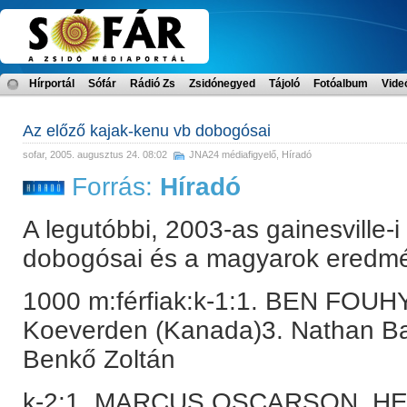
Hírportál
Sófár
Rádió Zs
Zsidónegyed
Tájoló
Fotóalbum
Vide
Az előző kajak-kenu vb dobogósai
sofar
, 2005. augusztus 24. 08:02
JNA24 médiafigyelő
,
Híradó
Forrás:
Híradó
A legutóbbi, 2003-as gainesville-
dobogósai és a magyarok eredm
1000 m:férfiak:k-1:1. BEN FOU
Koeverden (Kanada)3. Nathan Ba
Benkő Zoltán
k-2:1. MARCUS OSCARSON, H