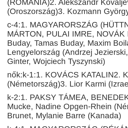
(ROMÁNIA)2. Alekszandr Kovaljev
(Oroszország)3. Kozmann György
c-4:1. MAGYARORSZÁG (HÜTT
MÁRTON, PULAI IMRE, NOVÁK FE
Buday, Tamas Buday, Maxim Boilar
Lengyelország (Andrzej Jeziersk
Ginter, Wojciech Tyszynski)
nők:k-1:1. KOVÁCS KATALIN2. K
(Németország)3. Lior Karmi (Izrae
k-2:1. PAKSY TÁMEA, BENEDE
Mucke, Nadine Opgen-Rhein (Ném
Brunet, Mylanie Barre (Kanada)