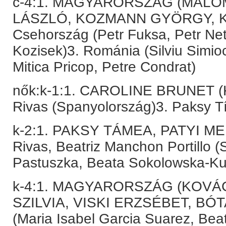
c-4:1. MAGYARORSZÁG (MALO
LÁSZLÓ, KOZMANN GYÖRGY, 
Csehország (Petr Fuksa, Petr Net
Kozisek)3. Románia (Silviu Simio
Mitica Pricop, Petre Condrat)
nők:k-1:1. CAROLINE BRUNET (K
Rivas (Spanyolország)3. Paksy 
k-2:1. PAKSY TÁMEA, PATYI MEL
Rivas, Beatriz Manchon Portillo 
Pastuszka, Beata Sokolowska-Ku
k-4:1. MAGYARORSZÁG (KOVÁ
SZILVIA, VISKI ERZSÉBET, BÓT
(Maria Isabel Garcia Suarez, Beat