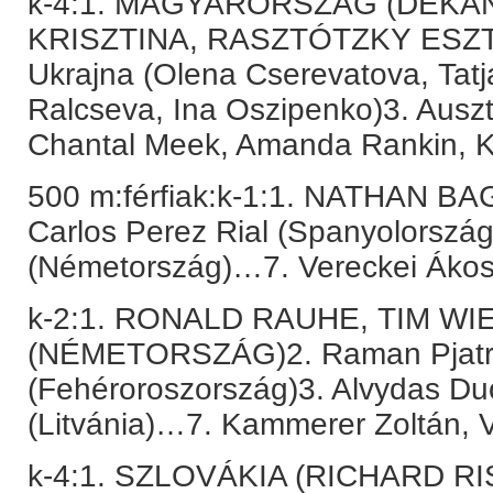
k-4:1. MAGYARORSZÁG (DÉKÁ
KRISZTINA, RASZTÓTZKY ESZT
Ukrajna (Olena Cserevatova, Tatj
Ralcseva, Ina Oszipenko)3. Auszt
Chantal Meek, Amanda Rankin, Ka
500 m:férfiak:k-1:1. NATHAN 
Carlos Perez Rial (Spanyolország)
(Németország)…7. Vereckei Áko
k-2:1. RONALD RAUHE, TIM W
(NÉMETORSZÁG)2. Raman Pjatr
(Fehéroroszország)3. Alvydas Duo
(Litvánia)…7. Kammerer Zoltán, V
k-4:1. SZLOVÁKIA (RICHARD 