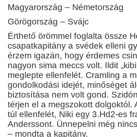
Magyarország – Németország
Görögország – Svájc
Érthető örömmel foglalta össze H
csapatkapitány a svédek elleni gy
érzem igazán, hogy érdemes csin
nagyon sima meccs volt. Ildit „kibi
meglepte ellenfelét. Cramling a 
gondolkodási idejét, minőséget ál
biztosítása nem volt gond. Szidón
térjen el a megszokott dolgoktól. 
túl ellenfelét, Niki egy 3.Hd2-es 
Anderssont. Ünnepelni még nincs
– mondta a kapitány.