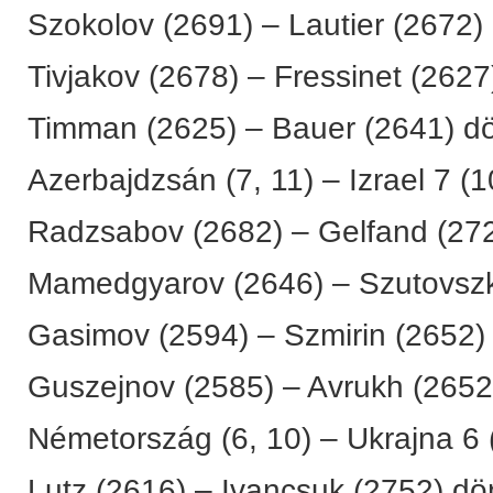
Szokolov (2691) – Lautier (2672)
Tivjakov (2678) – Fressinet (2627
Timman (2625) – Bauer (2641) dö
Azerbajdzsán (7, 11) – Izrael 7 (1
Radzsabov (2682) – Gelfand (272
Mamedgyarov (2646) – Szutovszki
Gasimov (2594) – Szmirin (2652)
Guszejnov (2585) – Avrukh (2652
Németország (6, 10) – Ukrajna 6 (
Lutz (2616) – Ivancsuk (2752) dö