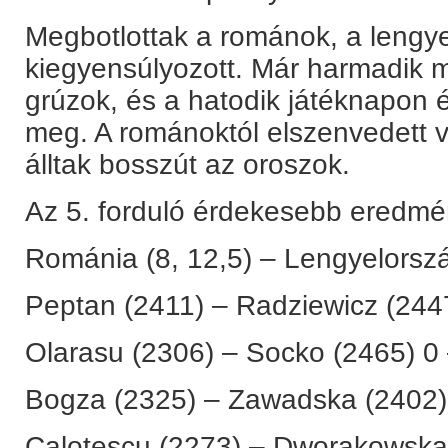
Megbotlottak a románok, a lengy
kiegyensúlyozott. Már harmadik m
grúzok, és a hatodik játéknapon
meg. A románoktól elszenvedett v
álltak bosszút az oroszok.
Az 5. forduló érdekesebb eredmé
Románia (8, 12,5) – Lengyelorszá
Peptan (2411) – Radziewicz (244
Olarasu (2306) – Socko (2465) 0 
Bogza (2325) – Zawadska (2402)
Calotescu (2273) – Dworakowska 