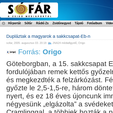
Hírportál
Sófár
Rádió Zs
Zsidónegyed
Tájoló
Fotóalbum
Vide
Dupláztak a magyarok a sakkcsapat-Eb-n
sofar
, 2005. augusztus 03. 20:18
JNA24 médiafigyelő
,
Origo
Forrás:
Origo
Göteborgban, a 15. sakkcsapat E
fordulójában remek kettős győzelm
és megkezdték a felzárkózást. Fé
győzte le 2,5-1,5-re, három dönt
nyert, és ez 18 éves újoncunk im
négyesünk „elgázolta” a svédeket,
Cramlinggal, a többiek hozták a 