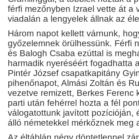
férfi mezőnyben Izrael vette át a 
viadalán a lengyelek állnak az él
Három napot kellett várnunk, hog
győzelemnek örülhessünk. Férfi 
és Balogh Csaba ezúttal is meghá
harmadik nyeréséért fogadhatta a 
Pintér József csapatkapitány Gyi
pihenőnapot, Almási Zoltán és Ru
vezetve remizett, Berkes Ferenc k
parti után fehérrel hozta a fél po
válogatottunk javított pozícióján
álló németekkel mérkőznek meg a
Az éltáblán négy döntetlennel záru