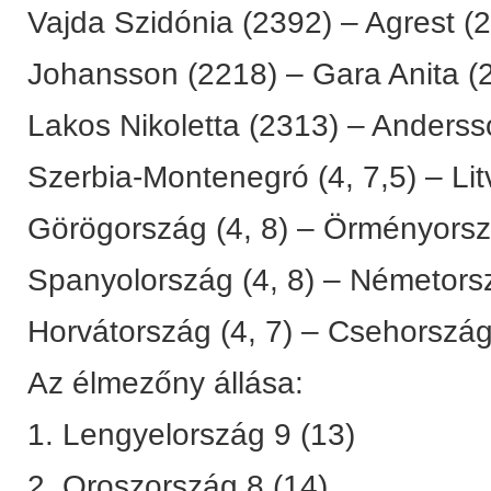
Vajda Szidónia (2392) – Agrest (
Johansson (2218) – Gara Anita (
Lakos Nikoletta (2313) – Anderss
Szerbia-Montenegró (4, 7,5) – Litv
Görögország (4, 8) – Örményorszá
Spanyolország (4, 8) – Németorszá
Horvátország (4, 7) – Csehország 
Az élmezőny állása:
1. Lengyelország 9 (13)
2. Oroszország 8 (14)