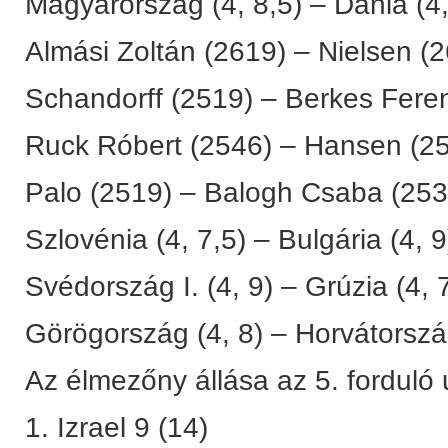
Magyarország (4, 8,5) – Dánia (4,
Almási Zoltán (2619) – Nielsen (
Schandorff (2519) – Berkes Feren
Ruck Róbert (2546) – Hansen (25
Palo (2519) – Balogh Csaba (253
Szlovénia (4, 7,5) – Bulgária (4, 9
Svédország I. (4, 9) – Grúzia (4, 
Görögország (4, 8) – Horvátország
Az élmezőny állása az 5. forduló 
1. Izrael 9 (14)