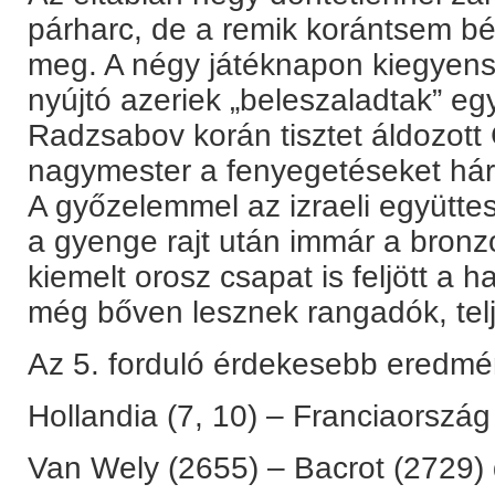
párharc, de a remik korántsem bé
meg. A négy játéknapon kiegyensú
nyújtó azeriek „beleszaladtak” e
Radzsabov korán tisztet áldozott 
nagymester a fenyegetéseket hárít
A győzelemmel az izraeli együttes
a gyenge rajt után immár a bronz
kiemelt orosz csapat is feljött a h
még bőven lesznek rangadók, telj
Az 5. forduló érdekesebb eredmé
Hollandia (7, 10) – Franciaország 
Van Wely (2655) – Bacrot (2729) 