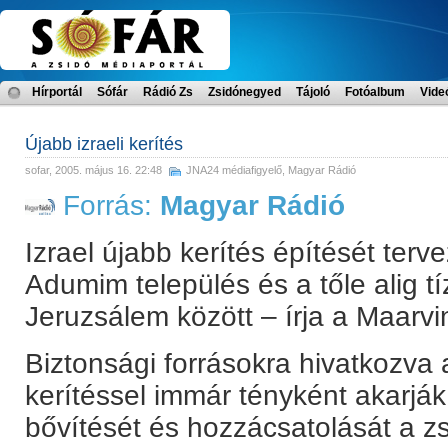
Hírportál
Sófár
Rádió Zs
Zsidónegyed
Tájoló
Fotóalbum
Vide
Újabb izraeli kerítés
sofar
, 2005. május 16. 22:48
JNA24 médiafigyelő
,
Magyar Rádió
Forrás:
Magyar Rádió
Izrael újabb kerítés építését terve
Adumim település és a tőle alig tí
Jeruzsálem között – írja a Maarvin
Biztonsági forrásokra hivatkozva 
kerítéssel immár tényként akarjá
bővítését és hozzácsatolását a z