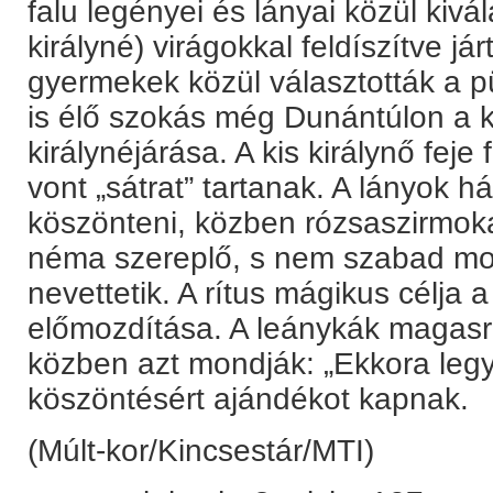
falu legényei és lányai közül kivál
királyné) virágokkal feldíszítve jár
gyermekek közül választották a p
is élő szokás még Dunántúlon a 
királynéjárása. A kis királynő fej
vont „sátrat” tartanak. A lányok h
köszönteni, közben rózsaszirmokat
néma szereplő, s nem szabad mos
nevettetik. A rítus mágikus célj
előmozdítása. A leánykák magasra
közben azt mondják: „Ekkora legy
köszöntésért ajándékot kapnak.
(Múlt-kor/Kincsestár/MTI)