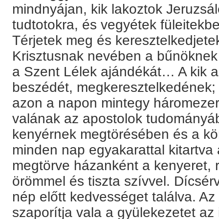
mindnyájan, kik lakoztok Jeruzsá
tudtotokra, és vegyétek füleitek
Térjetek meg és keresztelkedjet
Krisztusnak nevében a bűnöknek 
a Szent Lélek ajándékát… A kik a
beszédét, megkeresztelkedének; 
azon a napon mintegy háromezer 
valának az apostolok tudományá
kenyérnek megtörésében és a k
minden nap egyakarattal kitartva
megtörve házanként a kenyeret, 
örömmel és tiszta szívvel. Dícsér
nép előtt kedvességet találva. A
szaporítja vala a gyülekezetet az 