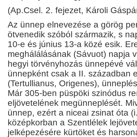
(Ap.Csel. 2. fejezet, Károli Gáspá
Az ünnep elnevezése a görög pe
ötvenedik szóból származik, s n
10-e és június 13-a közé esik. Ere
meghálálásának (Sávuot) napja vo
hegyi törvényhozás ünnepévé vál
ünnepként csak a II. században em
(Tertullianus, Origenes), ünneplé
Már 305-ben püspöki szinódus ren
eljövetelének megünneplését. Mi
ünnep, ezért a niceai zsinat óta 
középkorban a Szentlélek lejövete
jelképezésére kürtöket és harsoná