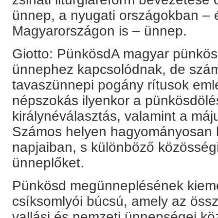
ünnep, a nyugati országokban – 
Magyarországon is – ünnep.
Giotto: PünkösdA magyar pünkös
ünnephez kapcsolódnak, de szám
tavaszünnepi pogány rítusok emlék
népszokás ilyenkor a pünkösdölés
királynéválasztás, valamint a máju
Számos helyen hagyományosan 
napjaiban, s különböző közösségi
ünneplőket.
Pünkösd megünneplésének kiem
csíksomlyói búcsú, amely az öss
vallási és nemzeti ünnepségei köz