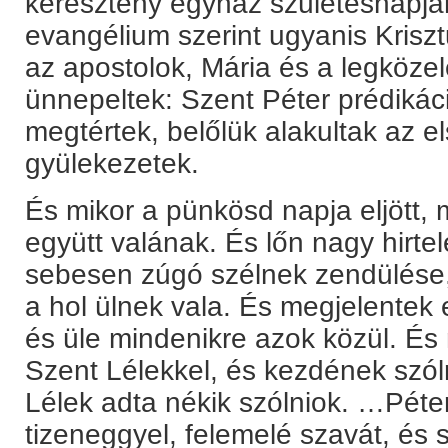
keresztény egyház születésnapjána
evangélium szerint ugyanis Kris
az apostolok, Mária és a legköze
ünnepeltek: Szent Péter prédikác
megtértek, belőlük alakultak az e
gyülekezetek.
És mikor a pünkösd napja eljött,
együtt valának. És lőn nagy hirt
sebesen zúgó szélnek zendülése, 
a hol ülnek vala. És megjelentek 
és üle mindenikre azok közül. É
Szent Lélekkel, és kezdének szól
Lélek adta nékik szólniok. …Péte
tizeneggyel, felemelé szavát, és s