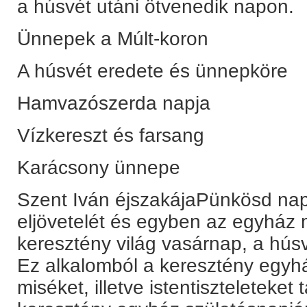
a húsvét utáni ötvenedik napon.
Ünnepek a Múlt-koron
A húsvét eredete és ünnepköre
Hamvazószerda napja
Vízkereszt és farsang
Karácsony ünnepe
Szent Iván éjszakájaPünkösd napj
eljövetelét és egyben az egyház 
keresztény világ vasárnap, a hús
Ez alkalomból a keresztény egyh
miséket, illetve istentiszteleteke