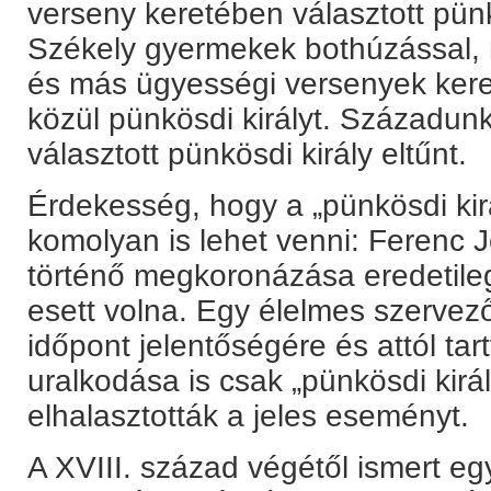
verseny keretében választott pünk
Székely gyermekek bothúzással, 
és más ügyességi versenyek kere
közül pünkösdi királyt. Századun
választott pünkösdi király eltűnt.
Érdekesség, hogy a „pünkösdi kir
komolyan is lehet venni: Ferenc 
történő megkoronázása eredetile
esett volna. Egy élelmes szervező
időpont jelentőségére és attól tar
uralkodása is csak „pünkösdi kirá
elhalasztották a jeles eseményt.
A XVIII. század végétől ismert eg