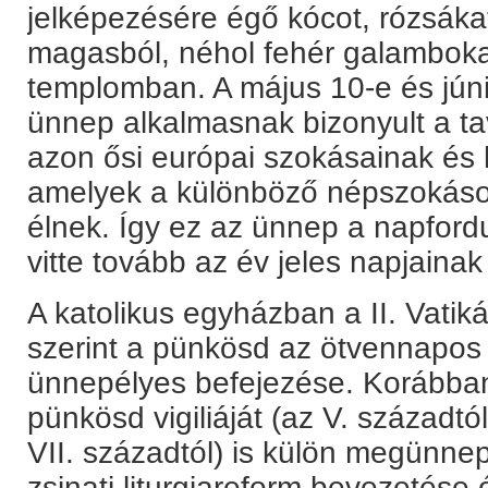
jelképezésére égő kócot, rózsákat
magasból, néhol fehér galambokat
templomban. A május 10-e és jún
ünnep alkalmasnak bizonyult a ta
azon ősi európai szokásainak és 
amelyek a különböző népszokáso
élnek. Így ez az ünnep a napford
vitte tovább az év jeles napjaina
A katolikus egyházban a II. Vatikán
szerint a pünkösd az ötvennapos
ünnepélyes befejezése. Korábban, 
pünkösd vigiliáját (az V. századt
VII. századtól) is külön megünne
zsinati liturgiareform bevezetése