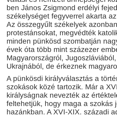
ben János Zsigmond erdélyi fejed
székelységet fegyverrel akarta az u
Az összegyűlt székelyek azonban
protestánsokat, megvédték katolik
minden pünkösd szombatján nagy
évek óta több mint százezer ember
Magyarországról, Jugoszláviából,
Ukrajnából, de érkeznek magyarok
A pünkösdi királyválasztás a törté
szokások közé tartozik. Már a X
királyságnak nevezték az értéktel
feltehetjük, hogy maga a szokás j
hazánkban. A XVI-XIX. századi a