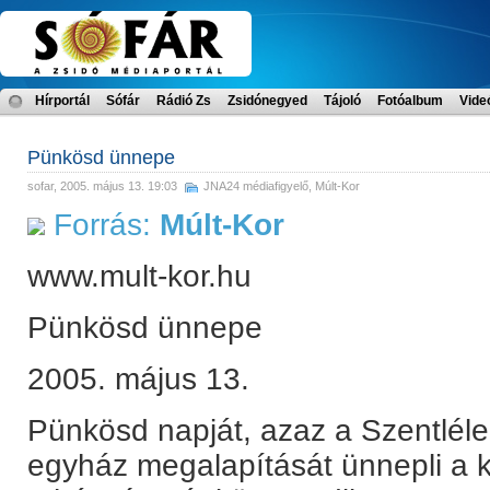
Hírportál
Sófár
Rádió Zs
Zsidónegyed
Tájoló
Fotóalbum
Vide
Pünkösd ünnepe
sofar
, 2005. május 13. 19:03
JNA24 médiafigyelő
,
Múlt-Kor
Forrás:
Múlt-Kor
www.mult-kor.hu
Pünkösd ünnepe
2005. május 13.
Pünkösd napját, azaz a Szentléle
egyház megalapítását ünnepli a k