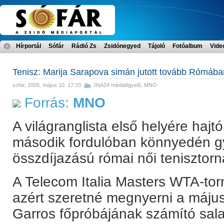
Hírportál
Sófár
Rádió Zs
Zsidónegyed
Tájoló
Fotóalbum
Vide
Tenisz: Marija Sarapova simán jutott tovább Rómába
sofar
, 2005. május 10. 17:33
JNA24 médiafigyelő
,
MNO
Forrás:
MNO
A világranglista első helyére hajt
második fordulóban könnyedén győz
összdíjazású római női tenisztorn
A Telecom Italia Masters WTA-tor
azért szeretné megnyerni a máju
Garros főpróbájának számító sala