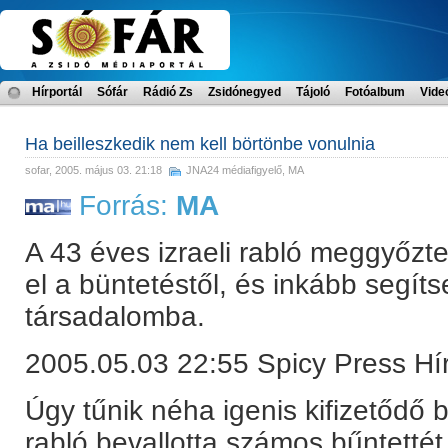
Hírportál
Sófár
Rádió Zs
Zsidónegyed
Tájoló
Fotóalbum
Vide
Ha beilleszkedik nem kell börtönbe vonulnia
sofar
, 2005. május 03. 21:18
JNA24 médiafigyelő
,
MA
Forrás:
MA
A 43 éves izraeli rabló meggyőzte
el a büntetéstől, és inkább segíts
társadalomba.
2005.05.03 22:55 Spicy Press H
Úgy tűnik néha igenis kifizetődő 
rabló bevallotta számos bűntettét,