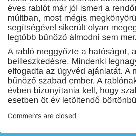
éves rablót már jól ismeri a rendő
múltban, most mégis megkönyörül
segítségével sikerült olyan megeg
legtöbb bűnöző álmodni sem mer
A rabló meggyőzte a hatóságot, a
beilleszkedésre. Mindenki legna
elfogadta az ügyvéd ajánlatát. A
bűnöző szabad ember. A rablónak
évben bizonyítania kell, hogy szak
esetben öt év letöltendő börtönbün
Comments are closed.