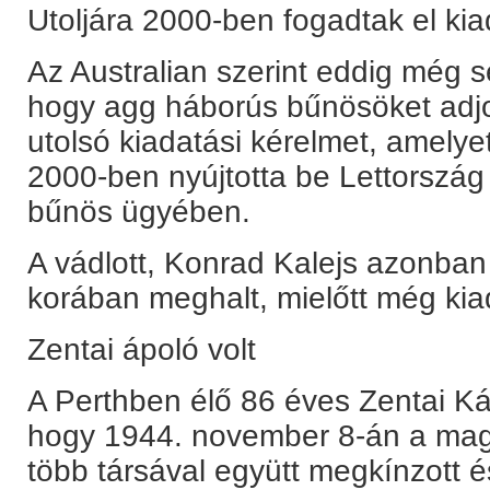
Utoljára 2000-ben fogadtak el kia
Az Australian szerint eddig még s
hogy agg háborús bűnösöket adjon
utolsó kiadatási kérelmet, amelye
2000-ben nyújtotta be Lettország 
bűnös ügyében.
A vádlott, Konrad Kalejs azonba
korában meghalt, mielőtt még kia
Zentai ápoló volt
A Perthben élő 86 éves Zentai Kár
hogy 1944. november 8-án a mag
több társával együtt megkínzott és