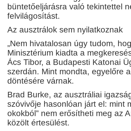
büntetőeljárásra való tekintettel
felvilágosítást.
Az ausztrálok sem nyilatkoznak
„Nem hivatalosan úgy tudom, hog
Minisztérium kiadta a megkeresés
Ács Tibor, a Budapesti Katonai Ü
szerdán. Mint mondta, egyelőre a
döntésére várnak.
Brad Burke, az ausztráliai igazsá
szóvivője hasonlóan járt el: mint 
okokból” nem erősítheti meg az Au
közölt értesülést.