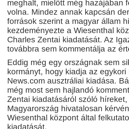
meghalt, mielőtt még hazájában f
volna. Mindez annak kapcsán derü
források szerint a magyar állam h
kezdeményezte a Wiesenthal közpo
Charles Zentai kiadatását. Az Ig
továbbra sem kommentálja az ért
Eddig még egy országnak sem sike
kormányt, hogy kiadja az egykori 
News.com ausztráliai kiadása. B
még most sem hajlandó kommentá
Zentai kiadatásáról szóló híreket
Magyarország hivatalosan kérvény
Wiesenthal központ által felkutatot
kiadatását.