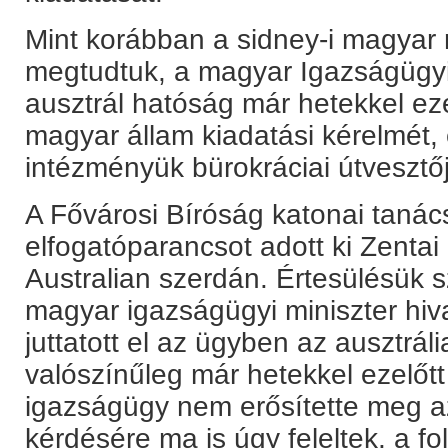
Mint korábban a sidney-i magyar
megtudtuk, a magyar Igazságügyi
ausztrál hatóság már hetekkel ez
magyar állam kiadatási kérelmét, 
intézményük bürokráciai útvesztő
A Fővárosi Bíróság katonai taná
elfogatóparancsot adott ki Zentai 
Australian szerdán. Értesülésük s
magyar igazságügyi miniszter hiva
juttatott el az ügyben az ausztrál
valószínűleg már hetekkel ezelőt
igazságügy nem erősítette meg az
kérdésére ma is úgy feleltek, a f