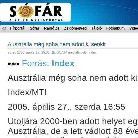
Hírportál
Sófár
Rádió Zs
Zsidónegyed
Tájoló
Fotóalbum
Vide
Ausztrália még soha nem adott ki senkit
sofar
, 2005. április 27. 15:33
JNA24 médiafigyelő
,
Index
Forrás:
Index
Ausztrália még soha nem adott ki
Index/MTI
2005. április 27., szerda 16:55
Utoljára 2000-ben adott helyet e
Ausztrália, de a lett vádlott 88 