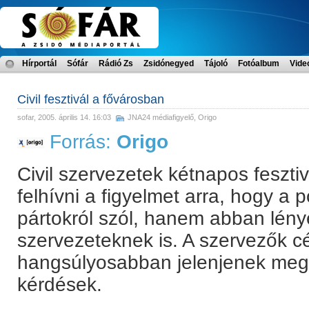
Hírportál
Sófár
Rádió Zs
Zsidónegyed
Tájoló
Fotóalbum
Vide
Civil fesztivál a fővárosban
sofar
, 2005. április 14. 16:03
JNA24 médiafigyelő
,
Origo
Forrás:
Origo
Civil szervezetek kétnapos feszti
felhívni a figyelmet arra, hogy a p
pártokról szól, hanem abban lény
szervezeteknek is. A szervezők cé
hangsúlyosabban jelenjenek meg a
kérdések.