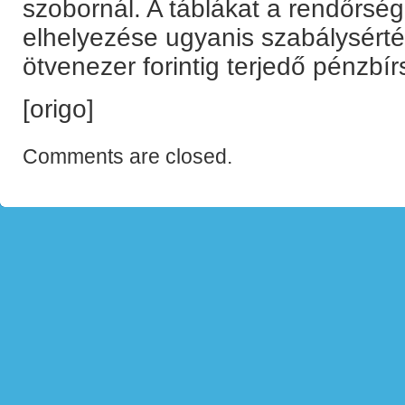
szobornál. A táblákat a rendőrség 
elhelyezése ugyanis szabálysérté
ötvenezer forintig terjedő pénzbír
[origo]
Comments are closed.