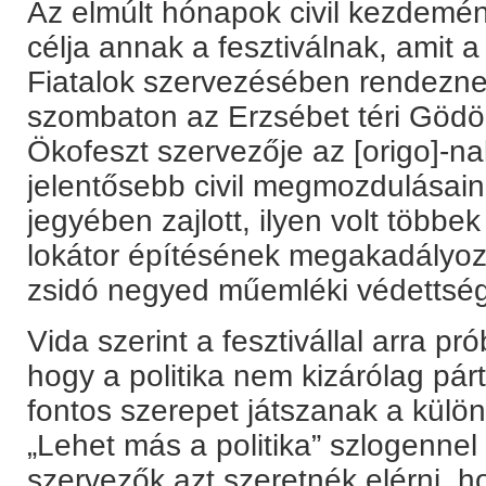
Az elmúlt hónapok civil kezdemé
célja annak a fesztiválnak, amit 
Fiatalok szervezésében rendezn
szombaton az Erzsébet téri Gödör
Ökofeszt szervezője az [origo]-na
jelentősebb civil megmozdulásain
jegyében zajlott, ilyen volt többe
lokátor építésének megakadályozás
zsidó negyed műemléki védettség 
Vida szerint a fesztivállal arra pró
hogy a politika nem kizárólag pá
fontos szerepet játszanak a különb
„Lehet más a politika” szlogennel
szervezők azt szeretnék elérni, h