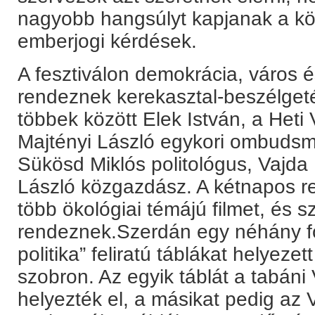
nagyobb hangsúlyt kapjanak a kör
emberjogi kérdések.
A fesztiválon demokrácia, város
rendeznek kerekasztal-beszélgeté
többek között Elek István, a Heti
Majtényi László egykori ombudsm
Sükösd Miklós politológus, Vajda
László közgazdász. A kétnapos 
több ökológiai témájú filmet, és 
rendeznek.Szerdán egy néhány f
politika” feliratú táblákat helyeze
szobron. Az egyik táblát a tabán
helyezték el, a másikat pedig az V