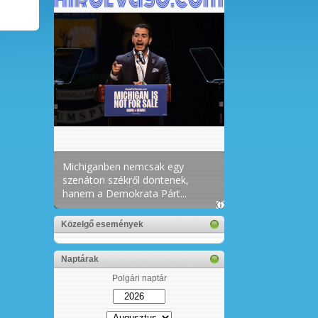
Közelgő események
Naptárak
Polgári naptár