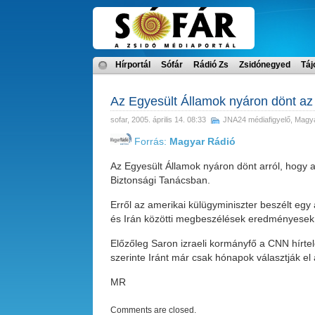
Hírportál
Sófár
Rádió Zs
Zsidónegyed
Táj
Az Egyesült Államok nyáron dönt az
sofar
, 2005. április 14. 08:33
JNA24 médiafigyelő
,
Magya
Forrás:
Magyar Rádió
Az Egyesült Államok nyáron dönt arról, hogy
Biztonsági Tanácsban.
Erről az amerikai külügyminiszter beszélt eg
és Irán közötti megbeszélések eredményesek le
Előzőleg Saron izraeli kormányfő a CNN hírtel
szerinte Iránt már csak hónapok választják el a
MR
Comments are closed.