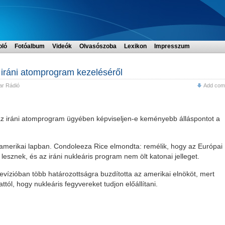
oló
Fotóalbum
Videók
Olvasószoba
Lexikon
Impresszum
 iráni atomprogram kezeléséről
r Rádió
Add com
 az iráni atomprogram ügyében képviseljen-e keményebb álláspontot a
y amerikai lapban. Condoleeza Rice elmondta: remélik, hogy az Európai
sznek, és az iráni nukleáris program nem ölt katonai jelleget.
evízióban több határozottságra buzdította az amerikai elnököt, mert
ttól, hogy nukleáris fegyvereket tudjon előállítani.