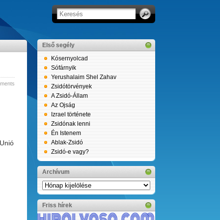
Első segély
Kósernyolcad
Sófárnyik
Yerushalaim Shel Zahav
ments
Zsidótörvények
A Zsidó-Állam
Az Ojság
Izrael története
Zsidónak lenni
Én Istenem
 Unió
Ablak-Zsidó
Zsidó-e vagy?
Archívum
Archívum
Friss hírek