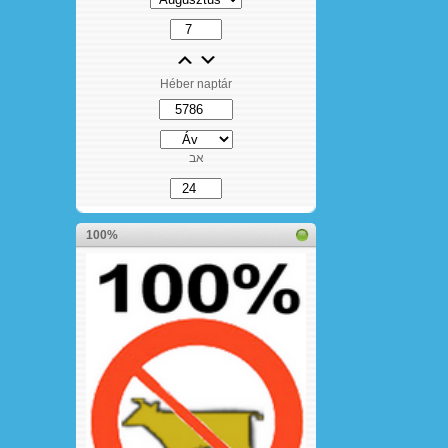
Héber naptár
אב
100%