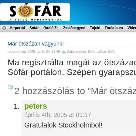
Hírportál
Sófár
Rádió Zs
Zsidónegyed
Tájoló
Fotóalbum
Vide
Már ötszázan vagyunk!
regi.sofar.hu
, 2005. április 04. 16:49
Sófár projekt
,
Sófár tallózó
,
Sófár
Ma regisztrálta magát az ötszázadi
Sófár portálon. Szépen gyarapsz
2 hozzászólás to “Már ötszá
peters
április 4th, 2005 at 09:17
Gratulalok Stockholmbol!