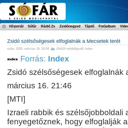
Hírportál
Sófár
Rádió Zs
Zsidónegyed
Tájoló
Fotóalbum
Vide
Zsidó szélsőségesek elfoglalnák a Mecsetek terét
sofar
, 2005. március 16. 20:58
JNA24 médiafigyelő
,
Index
Forrás:
Index
Zsidó szélsőségesek elfoglalnák 
március 16. 21:46
[MTI]
Izraeli rabbik és szélsőjobboldali 
fenyegetőznek, hogy elfoglalják a