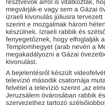
résztvevők arról is vitatkoztak, h
megvárják-e vagy sem a Gázai öv
izraeli kivonulás júliusra terveze
szerint e mozgalmak három héten 
készülnek. Izraeli rabbik és szélső
fenyegetőznek, hogy elfoglalják a
Templomhegyet (arab nevén a Mec
megakadályozni a Gázai övezetből 
kivonulást.
A bejelentésről készült videofelvét
televízió második csatornája muta
felvétel a televízió szerint „az el
Jeruzsálem óvárosában rabbik é
szervezethez tartozó szélsőjobbold