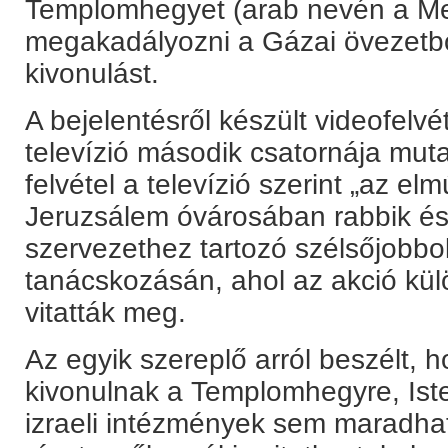
Templomhegyet (arab nevén a Mec
megakadályozni a Gázai övezetből 
kivonulást.
A bejelentésről készült videofelvét
televízió második csatornája muta
felvétel a televízió szerint „az el
Jeruzsálem óvárosában rabbik é
szervezethez tartozó szélsőjobbold
tanácskozásán, ahol az akció kül
vitatták meg.
Az egyik szereplő arról beszélt, 
kivonulnak a Templomhegyre, Iste
izraeli intézmények sem maradha