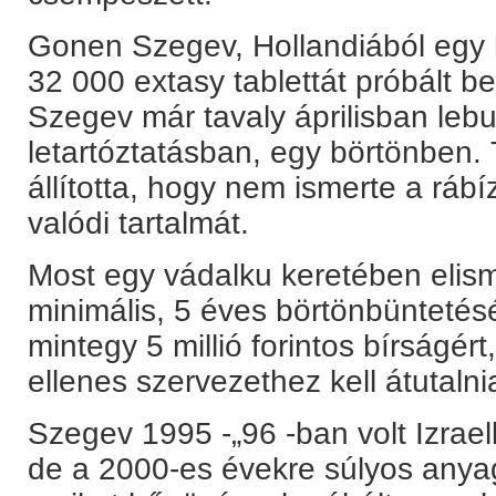
Gonen Szegev, Hollandiából egy h
32 000 extasy tablettát próbált 
Szegev már tavaly áprilisban lebu
letartóztatásban, egy börtönben.
állította, hogy nem ismerte a ráb
valódi tartalmát.
Most egy vádalku keretében elisme
minimális, 5 éves börtönbüntetésé
mintegy 5 millió forintos bírságér
ellenes szervezethez kell átutalni
Szegev 1995 -„96 -ban volt Izrael
de a 2000-es évekre súlyos anya