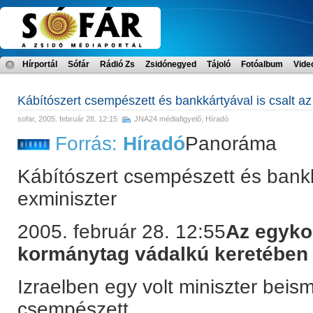
Hírportál
Sófár
Rádió Zs
Zsidónegyed
Tájoló
Fotóalbum
Vide
Kábítószert csempészett és bankkártyával is csalt az
sofar
, 2005. február 28. 12:15
JNA24 médiafigyelő
,
Híradó
Forrás:
Híradó
Panoráma
Kábítószert csempészett és bankká
exminiszter
2005. február 28. 12:55
Az egykor
kormánytag vádalkú keretében b
Izraelben egy volt miniszter beis
csempészett.