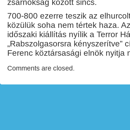
zsarnokság között sincs.
700-800 ezerre teszik az elhurco
közülük soha nem tértek haza. A
időszaki kiállítás nyílik a Terro
„Rabszolgasorsra kényszerítve” cí
Ferenc köztársasági elnök nyitja
Comments are closed.