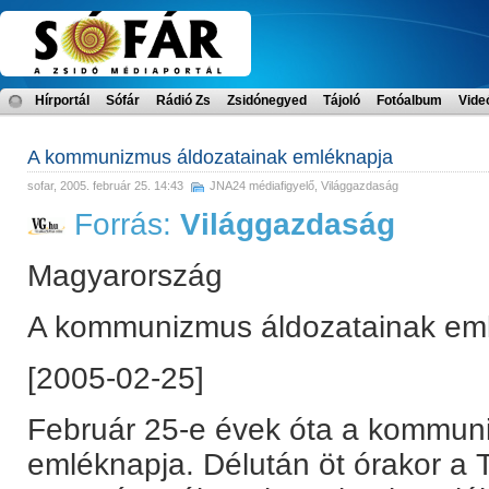
Hírportál
Sófár
Rádió Zs
Zsidónegyed
Tájoló
Fotóalbum
Vide
A kommunizmus áldozatainak emléknapja
sofar
, 2005. február 25. 14:43
JNA24 médiafigyelő
,
Világgazdaság
Forrás:
Világgazdaság
Magyarország
A kommunizmus áldozatainak em
[2005-02-25]
Február 25-e évek óta a kommun
emléknapja. Délután öt órakor a 