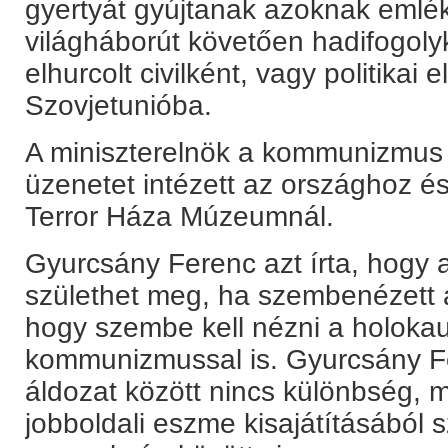
gyertyát gyújtanak azoknak emlék
világháborút követően hadifogolyk
elhurcolt civilként, vagy politikai e
Szovjetunióba.
A miniszterelnök a kommunizmus
üzenetet intézett az országhoz és 
Terror Háza Múzeumnál.
Gyurcsány Ferenc azt írta, hogy 
születhet meg, ha szembenézett a
hogy szembe kell nézni a holokau
kommunizmussal is. Gyurcsány Fe
áldozat között nincs különbség, m
jobboldali eszme kisajátításából 