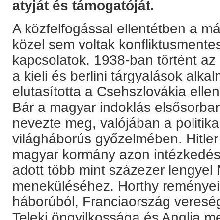
atyját és támogatóját.
A közfelfogással ellentétben a má
közel sem voltak konfliktusment
kapcsolatok. 1938-ban történt az
a kieli és berlini tárgyalások alka
elutasította a Csehszlovákia elle
Bár a magyar indoklás elsősorban
nevezte meg, valójában a politikai
világháborús győzelmében. Hitler h
magyar kormány azon intézkedése
adott több mint százezer lengyel
meneküléséhez. Horthy reményei,
háborúból, Franciaország vereség
Teleki öngyilkossága és Anglia 