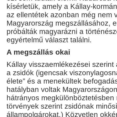
kísérletük, amely a Kállay-kormán
az ellentétek azonban még nem v
Magyarország megszállásához, e
próbálták magyarázni a történés
egyértelmű választ találni.
A megszállás okai
Kállay visszaemlékezései szerint 
a zsidók (igencsak viszonylagosn
élete” és a menekültek befogadá
hatályban voltak Magyarországon
hátrányos megkülönböztetésben r
törvények szerint zsidónak minős
állampolgárokat.) Közvetlen okké