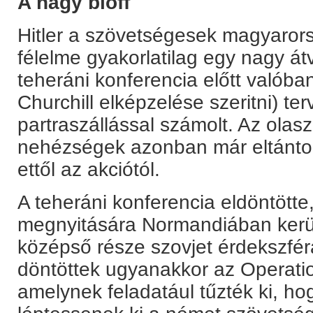
A nagy blöff
Hitler a szövetségesek magyarorsz
félelme gyakorlatilag egy nagy át
teheráni konferencia előtt valóba
Churchill elképzelése szeritni) ter
partraszállással számolt. Az olas
nehézségek azonban már eltántor
ettől az akciótól.
A teheráni konferencia eldöntötte
megnyitására Normandiában kerül 
középső része szovjet érdekszfér
döntöttek ugyanakkor az Operati
amelynek feladatául tűzték ki, ho