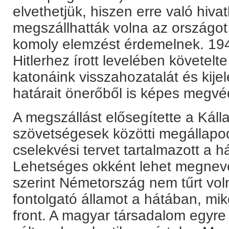
elvethetjük, hiszen erre való hiva
megszállhatták volna az országot.
komoly elemzést érdemelnek. 194
Hitlerhez írott levelében követelte
katonáink visszahozatalát és kije
határait önerőből is képes megvé
A megszállást elősegítette a Kál
szövetségesek közötti megállapo
cselekvési tervet tartalmazott a h
Lehetséges okként lehet megnevez
szerint Németország nem tűrt vol
fontolgató államot a hátában, mi
front. A magyar társadalom egyre