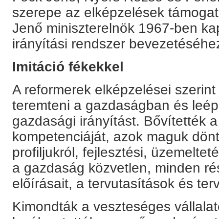
szerepe az elképzelések támogatá
Jenő miniszterelnök 1967-ben kap
irányítási rendszer bevezetéséhe
Imitáció fékekkel
A reformerek elképzelései szerint p
teremteni a gazdaságban és leépí
gazdasági irányítást. Bővítették a
kompetenciáját, azok maguk dönt
profiljukról, fejlesztési, üzemelte
a gazdaság közvetlen, minden rész
előírásait, a tervutasítások és te
Kimondták a veszteséges vállala