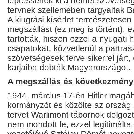
léptessenek ki a német szövetség
tervnek szellemében tárgyaltak 
A kiugrási kísérlet természetese
megszállást (ez meg is történt), 
tartották, hiszen ezzel a nyugati 
csapatokat, közvetlenül a partrasz
szövetségesek terve sikerrel járt
karjaiba dobták Magyarországot.
A megszállás és következmény
1944. március 17-én Hitler magá
kormányzót és közölte az ország e
tervet Warlimont tábornok dolgoz
nem mondott le, ezzel legitimálta
vezetőjévé Sztójay Dömét nevezte