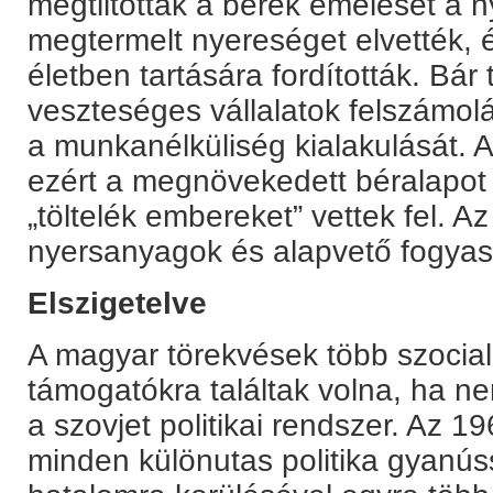
megtiltották a bérek emelését a n
megtermelt nyereséget elvették, 
életben tartására fordították. Bár 
veszteséges vállalatok felszámo
a munkanélküliség kialakulását. A
ezért a megnövekedett béralapot 
„töltelék embereket” vettek fel. 
nyersanyagok és alapvető fogyaszt
Elszigetelve
A magyar törekvések több szocial
támogatókra találtak volna, ha 
a szovjet politikai rendszer. Az 1
minden különutas politika gyanús