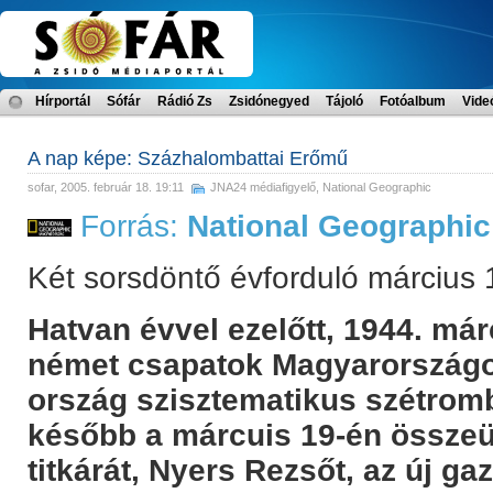
Hírportál
Sófár
Rádió Zs
Zsidónegyed
Tájoló
Fotóalbum
Vide
A nap képe: Százhalombattai Erőmű
sofar
, 2005. február 18. 19:11
JNA24 médiafigyelő
,
National Geographic
Forrás:
National Geographic
Két sorsdöntő évforduló március 
Hatvan évvel ezelőtt, 1944. már
német csapatok Magyarországo
ország szisztematikus szétrom
később a márcuis 19-én összeü
titkárát, Nyers Rezsőt, az új 