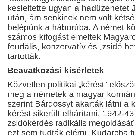
késleltette ugyan a hadüzenetet 
után, ám senkinek nem volt kéts
belépünk a háborúba. A német közé
számos kifogást emeltek Magyaro
feudális, konzervatív és „zsidó be
tartották.
Beavatkozási kísérletek
Közvetlen politikai „kérést” elős
meg a németek a magyar kormán
szerint Bárdossyt akarták látni a 
kérést sikerült elhárítani. 1942-43
zsidókérdés radikális megoldását
ezt sem tudták elérni. Kudarcba fu