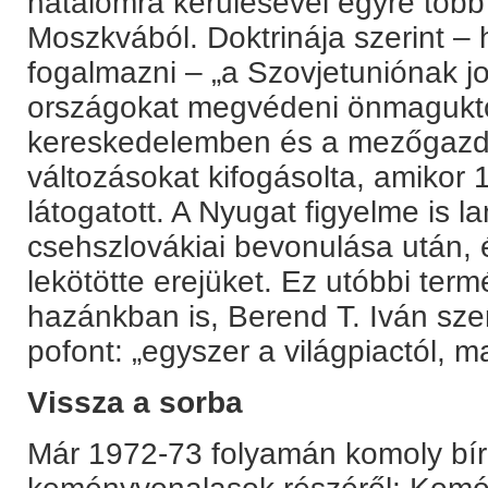
hatalomra kerülésével egyre több 
Moszkvából. Doktrinája szerint – 
fogalmazni – „a Szovjetuniónak jo
országokat megvédeni önmaguktó
kereskedelemben és a mezőgazd
változásokat kifogásolta, amiko
látogatott. A Nyugat figyelme is 
csehszlovákiai bevonulása után, é
lekötötte erejüket. Ez utóbbi ter
hazánkban is, Berend T. Iván szer
pofont: „egyszer a világpiactól, ma
Vissza a sorba
Már 1972-73 folyamán komoly bírá