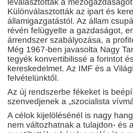
leválasztották a mezőgazdaságot 
Különválasztották az ipart és ke
államigazgatástól. Az állam csup
révén felügyelte a gazdaságot, e
árrendszer szabályozása, a profit
Még 1967-ben javasolta Nagy Ta
tegyék konvertibilissé a forintot és
kereskedelmet. Az IMF és a Világ
felvételünktől.
Az új rendszerbe fékeket is beépí
szenvedjenek a „szocialista vívm
A célok kijelölésénél is nagy hang
nem változhatnak a tulajdon- és a 