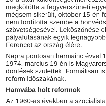
megkötötte a fegyverszüneti egyez
mégsem sikerült, október 15-én fe
nem fordította szembe a honvéds
szövetségesével. Leköszönése előt
pályafutásának egyik legnagyobb 
Ferencet az ország élére.
Napra pontosan harmainc évvel 1
1974. március 19-én is Magyaror
döntések születtek. Formálisan is
reform időszakának.
Hamvába holt reformok
Az 1960-as években a szocialist