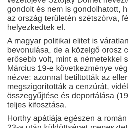
gondolt és nem is gondolhatott, 
az ország területén szétszórva, fé
helyezkedtek el.
A magyar politikai elitet is várat
bevonulása, de a közelgő orosz cs
erősebb volt, mint a németekkel 
Március 19-e következménye végz
nézve: azonnal betiltották az elle
megszigorították a cenzúrát, vid
összegyűjtése és deportálása (19
teljes kifosztása.
Horthy apátiája egészen a román k
23-a után küldöttséget menesztet