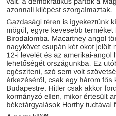
vált, a demokratikus pártok a Ma
azonnali kilépést szorgalmaztak.
Gazdasági téren is igyekeztünk k
mögül, egyre kevesebb terméket 
Birodalomba. Macartney angol tör
nagykövet csupán két okot jelölt
12-i levelét és az amerikai-ango
lehetőségét országunkba. Ez utóbbi
egészíteni, szó sem volt szövets
érkezéséről, csak egy három fős k
Budapestre. Hitler csak akkor fo
kormányzó ellen, mikor értesült ar
béketárgyalások Horthy tudtával f