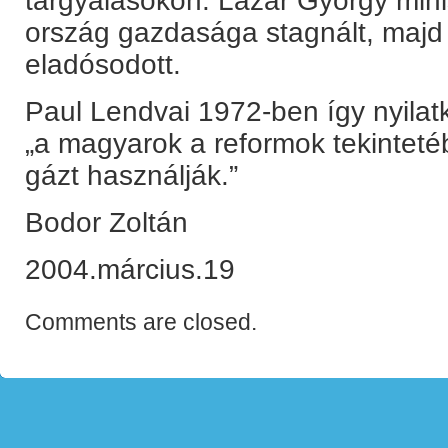
tárgyalásokon. Lázár György mini
ország gazdasága stagnált, maj
eladósodott.
Paul Lendvai 1972-ben így nyilat
„a magyarok a reformok tekintetéb
gázt használják.”
Bodor Zoltán
2004.március.19
Comments are closed.