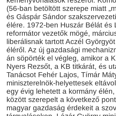
keményvonalasok részéről: Komóc
(56-ban betöltött szerepe miatt „m
és Gáspár Sándor szakszervezeti
élére. 1972-ben Huszár Bélát és L
reformátor vezetők mögé, márciusb
liberálisnak tartott Aczél Györgyöt
éléről. Az új gazdasági mechaniz
án söpörték el végleg, amikor a K
Nyers Rezsőt, a KB titkárát, és ut
Tanácsot Fehér Lajos, Tímár Máty
miniszterelnök-helyettesek eltáv
egy évig lehetett a kormány élén,
között szerepelt a következő pont
magyar gazdaság érdekeit a szovj