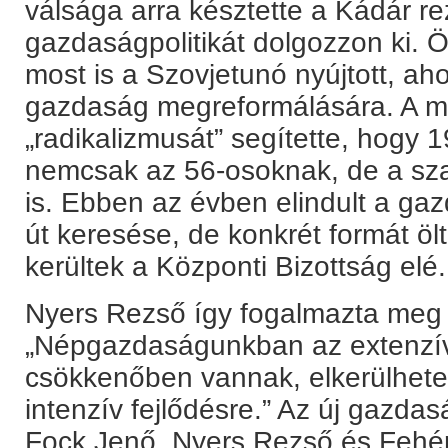
válsága arra késztette a Kádár re
gazdaságpolitikát dolgozzon ki. 
most is a Szovjetunó nyújtott, ah
gazdaság megreformálására. A m
„radikalizmusát” segítette, hogy
nemcsak az 56-osoknak, de a s
is. Ebben az évben elindult a gaz
út keresése, de konkrét formát öl
kerültek a Központi Bizottság elé.
Nyers Rezső így fogalmazta meg 
„Népgazdaságunkban az extenzív f
csökkenőben vannak, elkerülhetet
intenzív fejlődésre.” Az új gazd
Fock Jenő, Nyers Rezső és Fehér