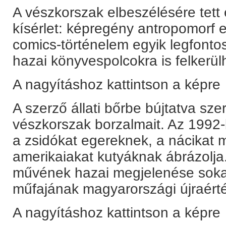
A vészkorszak elbeszélésére tett
kísérlet: képregény antropomorf 
comics-történelem egyik legfont
hazai könyvespolcokra is felkerül
A nagyításhoz kattintson a képre
A szerző állati bőrbe bújtatva szer
vészkorszak borzalmait. Az 1992-b
a zsidókat egereknek, a nácikat
amerikaiakat kutyáknak ábrázolj
művének hazai megjelenése soka
műfajának magyarországi újraérté
A nagyításhoz kattintson a képre