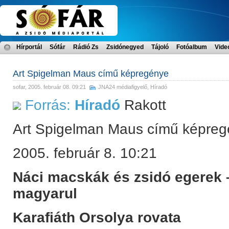
Hírportál
Sófár
Rádió Zs
Zsidónegyed
Tájoló
Fotóalbum
Vide
Art Spigelman Maus című képregénye
sofar
, 2005. február 08. 09:21
JNA24 médiafigyelő
,
Híradó
Forrás:
Híradó
Rakott
Art Spigelman Maus című képre
2005. február 8. 10:21
Náci macskák és zsidó egerek 
magyarul
Karafiáth Orsolya rovata