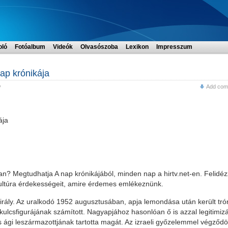
oló
Fotóalbum
Videók
Olvasószoba
Lexikon
Impresszum
ap krónikája
v
Add com
ája
n? Megtudhatja A nap krónikájából, minden nap a hirtv.net-en. Felidé
ultúra érdekességeit, amire érdemes emlékeznünk.
irály. Az uralkodó 1952 augusztusában, apja lemondása után került tró
kulcsfigurájának számított. Nagyapjához hasonlóan ő is azzal legitimizá
 ági leszármazottjának tartotta magát. Az izraeli győzelemmel végződö