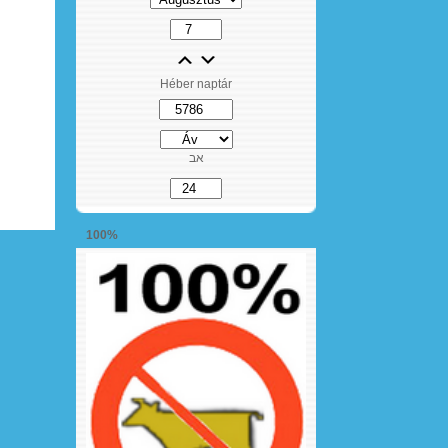
Héber naptár
אב
100%