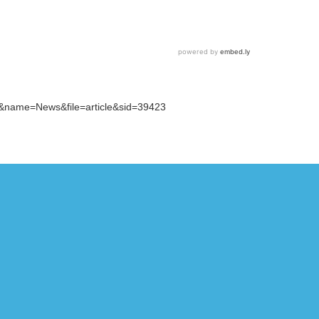
d&name=News&file=article&sid=39423