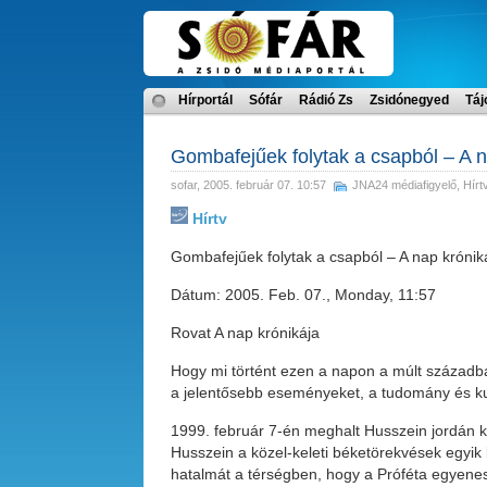
Hírportál
Sófár
Rádió Zs
Zsidónegyed
Táj
Gombafejűek folytak a csapból – A n
sofar
, 2005. február 07. 10:57
JNA24 médiafigyelő
,
Hírt
Hírtv
Gombafejűek folytak a csapból – A nap krónik
Dátum: 2005. Feb. 07., Monday, 11:57
Rovat A nap krónikája
Hogy mi történt ezen a napon a múlt századba
a jelentősebb eseményeket, a tudomány és k
1999. február 7-én meghalt Husszein jordán k
Husszein a közel-keleti béketörekvések egyik 
hatalmát a térségben, hogy a Próféta egyenes