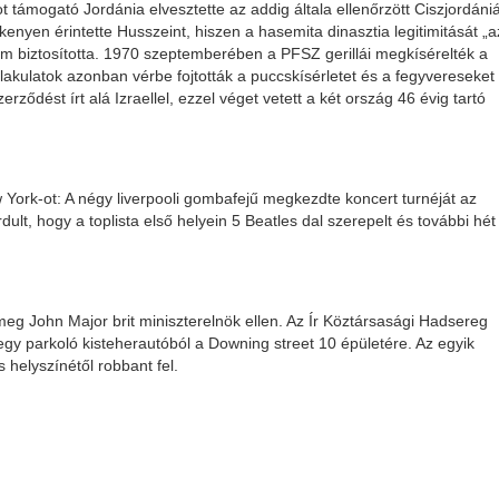
támogató Jordánia elvesztette az addig általa ellenőrzött Ciszjordániá
enyen érintette Husszeint, hiszen a hasemita dinasztia legitimitását „a
ím biztosította. 1970 szeptemberében a PFSZ gerillái megkísérelték a
lakulatok azonban vérbe fojtották a puccskísérletet és a fegyvereseket
ződést írt alá Izraellel, ezzel véget vetett a két ország 46 évig tartó
 York-ot: A négy liverpooli gombafejű megkezdte koncert turnéját az
ult, hogy a toplista első helyein 5 Beatles dal szerepelt és további hét
meg John Major brit miniszterelnök ellen. Az Ír Köztársasági Hadsereg
 egy parkoló kisteherautóból a Downing street 10 épületére. Az egyik
helyszínétől robbant fel.