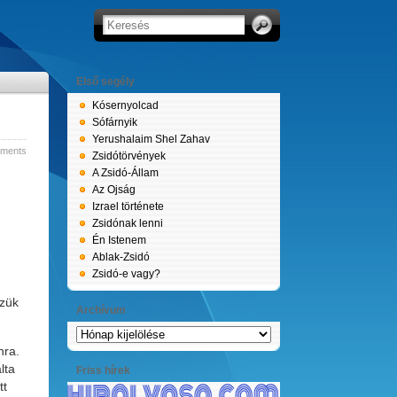
Első segély
Kósernyolcad
Sófárnyik
Yerushalaim Shel Zahav
ments
Zsidótörvények
A Zsidó-Állam
Az Ojság
Izrael története
Zsidónak lenni
Én Istenem
Ablak-Zsidó
Zsidó-e vagy?
zzük
Archívum
Archívum
nra.
lta
Friss hírek
tt