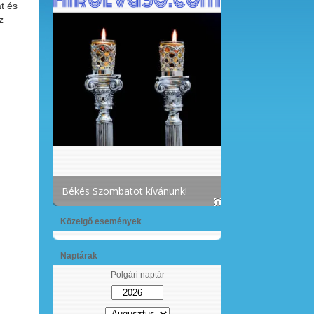
t és
z
Közelgő események
Naptárak
Polgári naptár