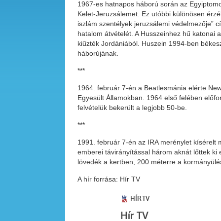
1967-es hatnapos háború során az Egyiptomot 
Kelet-Jeruzsálemet. Ez utóbbi különösen érzék
iszlám szentélyek jeruzsálemi védelmezője” c
hatalom átvételét. A Husszeinhez hű katonai a
kiűzték Jordániából. Huszein 1994-ben békeszer
háborújának.
***
1964. február 7-én a Beatlesmánia elérte New
Egyesült Államokban. 1964 első felében előford
felvételük bekerült a legjobb 50-be.
***
1991. február 7-én az IRA merénylet kísérelt 
emberei távirányítással három aknát lőttek ki
lövedék a kertben, 200 méterre a kormányülés 
A hír forrása: Hír TV