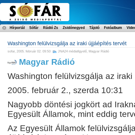
Hírportál
Sófár
Rádió Zs
Zsidónegyed
Tájoló
Fotóalbum
Vide
Washington felülvizsgálja az iraki újjáépítés tervét
sofar
, 2005. február 02. 09:50
JNA24 médiafigyelő
,
Magyar Rádió
Magyar Rádió
Washington felülvizsgálja az iraki 
2005. február 2., szerda 10:31
Nagyobb döntési jogkört ad Irakn
Egyesült Államok, mint eddig terv
Az Egyesült Államok felülvizsgálja 