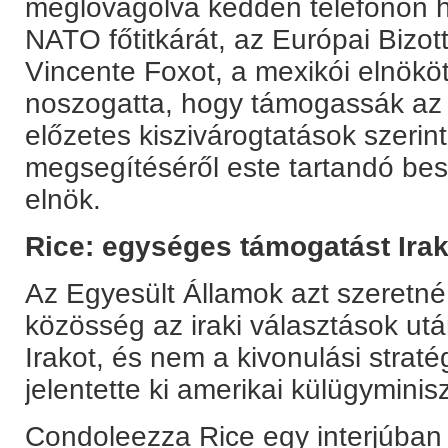
meglovagolva kedden telefonon hí
NATO főtitkárát, az Európai Bizot
Vincente Foxot, a mexikói elnökö
noszogatta, hogy támogassák az 
előzetes kiszivárogtatások szerint
megsegítéséről este tartandó bes
elnök.
Rice: egységes támogatást Ira
Az Egyesült Államok azt szeretné
közösség az iraki választások u
Irakot, és nem a kivonulási stra
jelentette ki amerikai külügyminisz
Condoleezza Rice egy interjúban