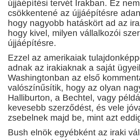
újjáépítési tervét Irakban. Ez nem 
csökkentené az újjáépítésre ada
hogy nagyobb hatáskört ad az ira
hogy kivel, milyen vállalkozói sz
újjáépítésre.
Ezzel az amerikaiak tulajdonképp
adnak az irakiaknak a saját ügyeik
Washingtonban az első kommentá
valószínűsítik, hogy az olyan nag
Halliburton, a Bechtel, vagy péld
kevesebb szerződést, és vele jó
zsebelnek majd be, mint azt eddi
Bush elnök egyébként az iraki vá