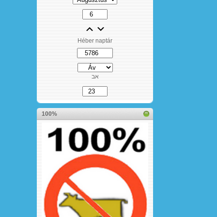
Héber naptár
אב
100%