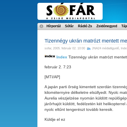
Hírportál
Sófár
Rádió Zs
Zsidónegyed
Táj
Tizennégy ukrán matrózt mentett meg
sofar
, 2005. február 02. 10:00
JNA24 médiafigyelő
,
Inde
Index
Tizennégy ukrán matrózt mentett
február 2. 7:23
[MTI/AP]
A japán parti őrség kimentett szerdán tizenn
kilométernyire délkeletre elsüllyedt. Nyolc mat
Aurelia vészjelzése nyomán küldött repülőg
járőrhajót küldött, fedélzetén két helikopterr
nyolc eltűnt tengerészt tovább keresik.
Küldje el ez