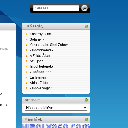
Első segély
Kósernyolcad
Sófárnyik
Yerushalaim Shel Zahav
ments
Zsidótörvények
A Zsidó-Állam
Az Ojság
Izrael története
Zsidónak lenni
Én Istenem
Ablak-Zsidó
Zsidó-e vagy?
zó
Archívum
n, a
Archívum
Friss hírek