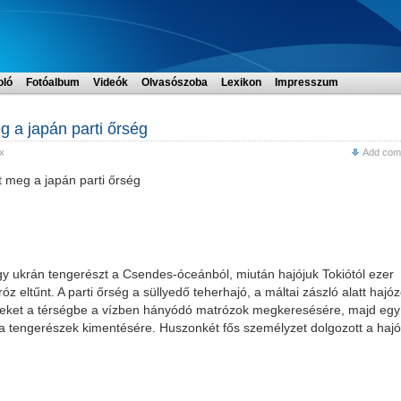
oló
Fotóalbum
Videók
Olvasószoba
Lexikon
Impresszum
 a japán parti őrség
x
Add com
 meg a japán parti őrség
égy ukrán tengerészt a Csendes-óceánból, miután hajójuk Tokiótól ezer
róz eltűnt. A parti őrség a süllyedő teherhajó, a máltai zászló alatt hajó
épeket a térségbe a vízben hányódó matrózok megkeresésére, majd egy
el a tengerészek kimentésére. Huszonkét fős személyzet dolgozott a hajó