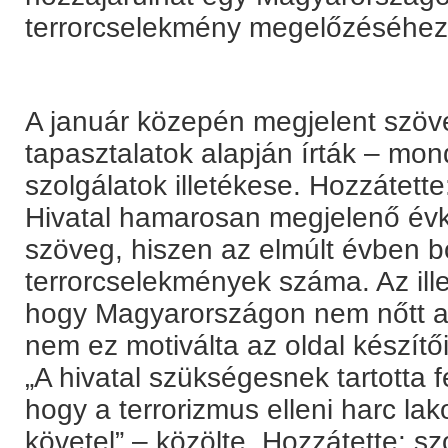
terrorcselekmény megelőzéséhez”
A január közepén megjelent szöve
tapasztalatok alapján írták – mon
szolgálatok illetékese. Hozzátett
Hivatal hamarosan megjelenő évk
szöveg, hiszen az elmúlt évben b
terrorcselekmények száma. Az ill
hogy Magyarországon nem nőtt a 
nem ez motiválta az oldal készítő
„A hivatal szükségesnek tartotta fe
hogy a terrorizmus elleni harc la
követel” – közölte. Hozzátette: 