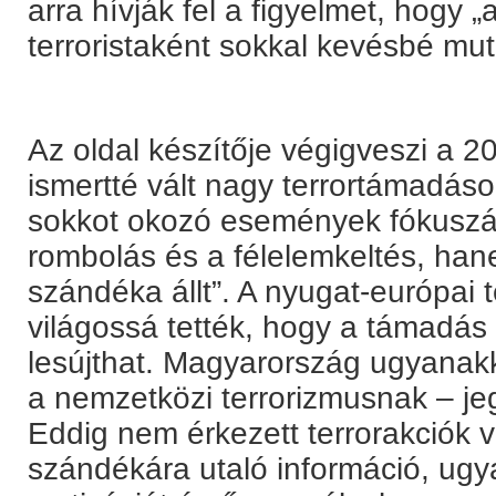
arra hívják fel a figyelmet, hogy 
terroristaként sokkal kevésbé mut
Az oldal készítője végigveszi a 
ismertté vált nagy terrortámadások
sokkot okozó események fókusz
rombolás és a félelemkeltés, hane
szándéka állt”. A nyugat-európai
világossá tették, hogy a támadás 
lesújthat. Magyarország ugyanak
a nemzetközi terrorizmusnak – jeg
Eddig nem érkezett terrorakciók 
szándékára utaló információ, ugy