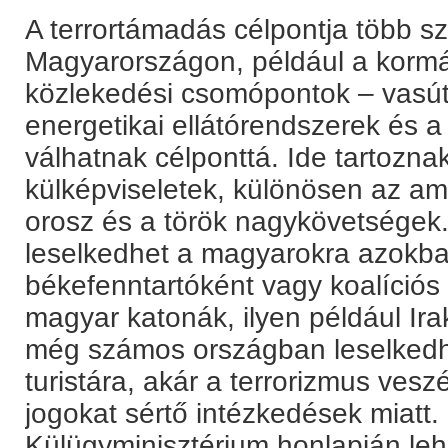
A terrortámadás célpontja több sz
Magyarországon, például a kormá
közlekedési csomópontok – vasút, 
energetikai ellátórendszerek és 
válhatnak célponttá. Ide tartozn
külképviseletek, különösen az ameri
orosz és a török nagykövetségek.
leselkedhet a magyarokra azokba
békefenntartóként vagy koalíciós
magyar katonák, ilyen például Ira
még számos országban leselkedh
turistára, akár a terrorizmus vesz
jogokat sértő intézkedések miatt
Külügyminisztérium honlapján lehe