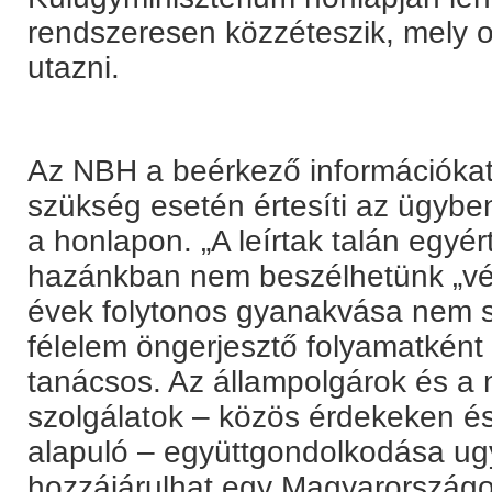
rendszeresen közzéteszik, mely 
utazni.
Az NBH a beérkező információkat é
szükség esetén értesíti az ügyben
a honlapon. „A leírtak talán egyé
hazánkban nem beszélhetünk „vés
évek folytonos gyanakvása nem s
félelem öngerjesztő folyamatként
tanácsos. Az állampolgárok és a
szolgálatok – közös érdekeken é
alapuló – együttgondolkodása u
hozzájárulhat egy Magyarországo