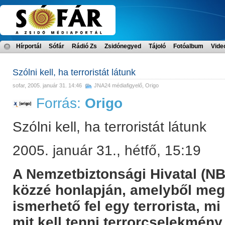
Hírportál
Sófár
Rádió Zs
Zsidónegyed
Tájoló
Fotóalbum
Vide
Szólni kell, ha terroristát látunk
sofar
, 2005. január 31. 14:46
JNA24 médiafigyelő
,
Origo
Forrás:
Origo
Szólni kell, ha terroristát látunk
2005. január 31., hétfő, 15:19
A Nemzetbiztonsági Hivatal (NB
közzé honlapján, amelyből meg
ismerhető fel egy terrorista, mi 
mit kell tenni terrorcselekmény