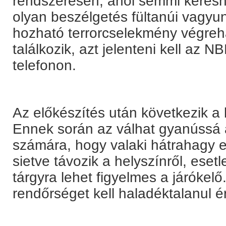
rendszeresen, ahol semmi keresniv
olyan beszélgetés fültanúi vagyu
hozható terrorcselekmény végrehaj
találkozik, azt jelenteni kell az 
telefonon.
Az előkészítés után következik a
Ennek során az válhat gyanússá 
számára, hogy valaki hátrahagy 
sietve távozik a helyszínről, eset
tárgyra lehet figyelmes a járókelő
rendőrséget kell haladéktalanul ér