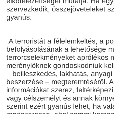
elkötelezettségét mutatja. Ha egy
szervezkedik, összejöveteleket s
gyanús.
„A terroristát a félelemkeltés, a po
befolyásolásának a lehetősége mo
terrorcselekményeket aprólékos 
merénylőknek gondoskodniuk kel
– beilleszkedés, lakhatás, anyagi
beszerzése – megteremtéséről. A
információkat szerez, feltérképezi
vagy célszemélyt és annak körny
szerint ezért gyanús lehet, ha val