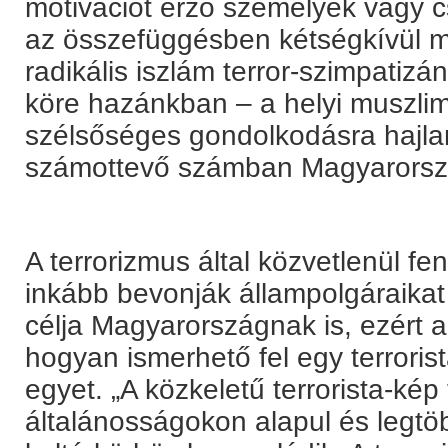
motivációt érző személyek vagy c
az összefüggésben kétségkívül 
radikális iszlám terror-szimpatizá
köre hazánkban – a helyi muszlimo
szélsőséges gondolkodásra hajl
számottevő számban Magyarorsz
A terrorizmus által közvetlenül f
inkább bevonják állampolgáraikat
célja Magyarországnak is, ezért a
hogyan ismerhető fel egy terroris
egyet. „A közkeletű terrorista-ké
általánosságokon alapul és legt