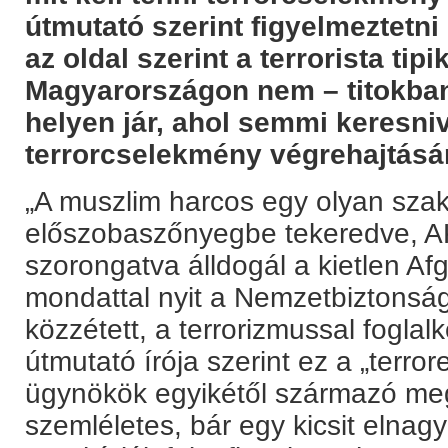
útmutató szerint figyelmeztetni 
az oldal szerint a terrorista ti
Magyarországon nem – titokban
helyen jár, ahol semmi keresni
terrorcselekmény végrehajtásár
„A muszlim harcos egy olyan szak
előszobaszőnyegbe tekeredve, A
szorongatva álldogál a kietlen Af
mondattal nyit a Nemzetbiztonság
közzétett, a terrorizmussal foglal
útmutató írója szerint ez a „terro
ügynökök egyikétől származó meg
szemléletes, bár egy kicsit elnagy