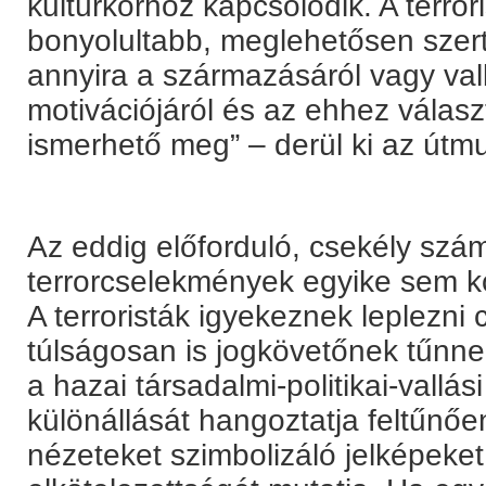
kultúrkörhöz kapcsolódik. A terro
bonyolultabb, meglehetősen sze
annyira a származásáról vagy vall
motivációjáról és az ehhez válasz
ismerhető meg” – derül ki az útmu
Az eddig előforduló, csekély sz
terrorcselekmények egyike sem kö
A terroristák igyekeznek leplezni 
túlságosan is jogkövetőnek tűnne
a hazai társadalmi-politikai-vallási
különállását hangoztatja feltűnő
nézeteket szimbolizáló jelképeket 