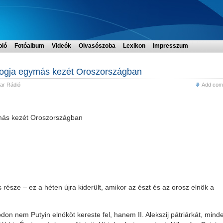
oló
Fotóalbum
Videók
Olvasószoba
Lexikon
Impresszum
fogja egymás kezét Oroszországban
ar Rádió
Add com
más kezét Oroszországban
észe – ez a héten újra kiderült, amikor az észt és az orosz elnök a
don nem Putyin elnököt kereste fel, hanem II. Alekszij pátriárkát, mind