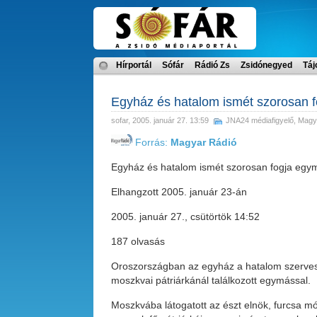
Hírportál
Sófár
Rádió Zs
Zsidónegyed
Táj
Egyház és hatalom ismét szorosan 
sofar
, 2005. január 27. 13:59
JNA24 médiafigyelő
,
Magy
Forrás:
Magyar Rádió
Egyház és hatalom ismét szorosan fogja egy
Elhangzott 2005. január 23-án
2005. január 27., csütörtök 14:52
187 olvasás
Oroszországban az egyház a hatalom szerves r
moszkvai pátriárkánál találkozott egymással.
Moszkvába látogatott az észt elnök, furcsa mó