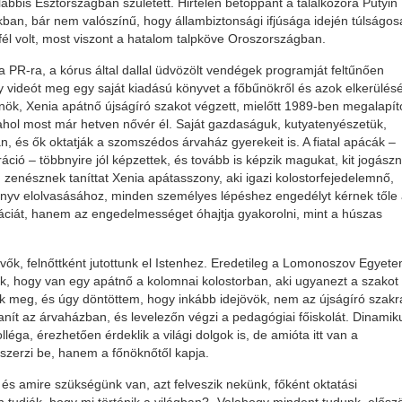
lábbis Észtországban született. Hirtelen betoppant a találkozóra Putyin
an, bár nem valószínű, hogy állambiztonsági ifjúsága idején túlságos
fél volt, most viszont a hatalom talpköve Oroszországban.
 PR-ra, a kórus által dallal üdvözölt vendégek programját feltűnően
 videót meg egy saját kiadású könyvet a főbűnökről és azok elkerülésé
őnök, Xenia apátnő újságíró szakot végzett, mielőtt 1989-ben megalapíto
 ahol most már hetven nővér él. Saját gazdaságuk, kutyatenyészetük,
n, és ők oktatják a szomszédos árvaház gyerekeit is. A fiatal apácák –
áció – többnyire jól képzettek, és tovább is képzik magukat, kit jogász
g zenésznek taníttat Xenia apátasszony, aki igazi kolostorfejedelemnő,
önyv elolvasásához, minden személyes lépéshez engedélyt kérnek tőle
áciát, hanem az engedelmességet óhajtja gyakorolni, mint a húszas
ők, felnőttként jutottunk el Istenhez. Eredetileg a Lomonoszov Egyet
ák, hogy van egy apátnő a kolomnai kolostorban, aki ugyanezt a szakot
nk meg, és úgy döntöttem, hogy inkább idejövök, nem az újságíró szakr
nít az árvaházban, és levelezőn végzi a pedagógiai főiskolát. Dinamik
olléga, érezhetően érdeklik a világi dolgok is, de amióta itt van a
szerzi be, hanem a főnöknőtől kapja.
 és amire szükségünk van, azt felveszik nekünk, főként oktatási