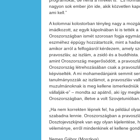
programokat, de néha a híreket is.” És honnan
nagyon sok ember jön ide, akik közvetlen kapcs
ami kell.”
A kolomnai kolostorban tényleg nagy a mozgás, e
imádkozott, az egyik kápolnában ki is tették 
Oroszországban ismét szorosan fogja egymás 
eszméhez éppúgy hozzátartozik, mint a hadser
amikor arról a felfogásról kérdezem, amely s
pravoszláv, az iszlám, a zsidó és a buddhista
amint Oroszország megerősödött, a pravoszláv
Oroszország létrehozásában csak a pravoszlá
képviselték. A mi mohamedánjaink semmit sem 
tanulmányozzák az iszlámot, a pravoszláv vall
muzulmánoknak is meg kellene ismerkedniük a
vállalják-e” – mondta az apátnő, aki így megl
Oroszországban, illetve a volt Szovjetunióban
„Ha nem korrekten lépnek fel, ha például oly
szabadna lennie. Oroszországban a pravoszláv
Dosztojevszkijnek van egy olyan kijelentése,
véleménye, erről mindenkinek el kellene gon
Nemes Gábor (Moszkva)