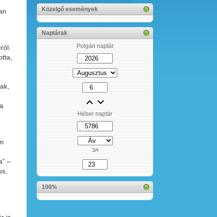
Közelgő események
an
Naptárak
Polgári naptár
ről.
tta,
nak,
 a
Héber naptár
em
אב
a” –
us,
100%