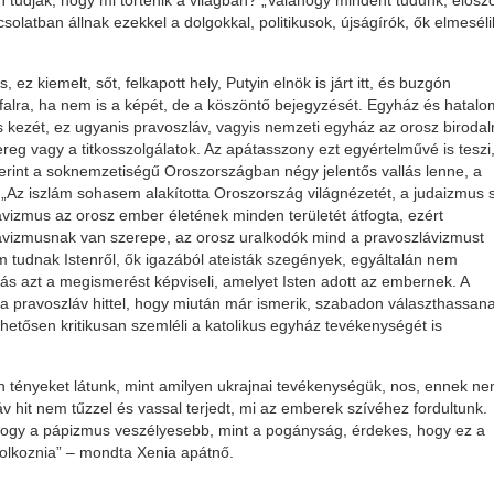
 tudják, hogy mi történik a világban? „Valahogy mindent tudunk, előszö
olatban állnak ezekkel a dolgokkal, politikusok, újságírók, ők elmeséli
z kiemelt, sőt, felkapott hely, Putyin elnök is járt itt, és buzgón
a falra, ha nem is a képét, de a köszöntő bejegyzését. Egyház és hatalo
kezét, ez ugyanis pravoszláv, vagyis nemzeti egyház az orosz birodal
eg vagy a titkosszolgálatok. Az apátasszony ezt egyértelművé is teszi
zerint a soknemzetiségű Oroszországban négy jelentős vallás lenne, a
. „Az iszlám sohasem alakította Oroszország világnézetét, a judaizmus
izmus az orosz ember életének minden területét átfogta, ezért
vizmusnak van szerepe, az orosz uralkodók mind a pravoszlávizmust
tudnak Istenről, ők igazából ateisták szegények, egyáltalán nem
ás azt a megismerést képviseli, amelyet Isten adott az embernek. A
 pravoszláv hittel, hogy miután már ismerik, szabadon választhassana
ehetősen kritikusan szemléli a katolikus egyház tevékenységét is
.
an tényeket látunk, mint amilyen ukrajnai tevékenységük, nos, ennek n
 hit nem tűzzel és vassal terjedt, mi az emberek szívéhez fordultunk.
 hogy a pápizmus veszélyesebb, mint a pogányság, érdekes, hogy ez a
dolkoznia” – mondta Xenia apátnő.