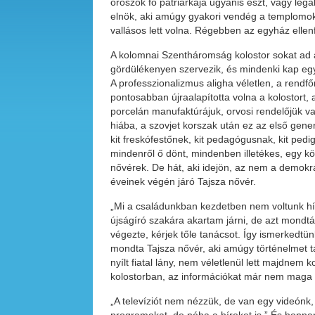
oroszok fő pátriárkája ugyanis észt, vagy lega
elnök, aki amúgy gyakori vendég a templomokb
vallásos lett volna. Régebben az egyház ellen
A kolomnai Szentháromság kolostor sokat ad a
gördülékenyen szervezik, és mindenki kap egy
A professzionalizmus aligha véletlen, a rendf
pontosabban újraalapította volna a kolostort,
porcelán manufaktúrájuk, orvosi rendelőjük va
hiába, a szovjet korszak után ez az első gener
kit freskófestőnek, kit pedagógusnak, kit pedi
mindenről ő dönt, mindenben illetékes, egy k
nővérek. De hát, aki idejön, az nem a demokr
éveinek végén járó Tajsza nővér.
„Mi a családunkban kezdetben nem voltunk hív
újságíró szakára akartam járni, de azt mondt
végezte, kérjek tőle tanácsot. Így ismerkedtü
mondta Tajsza nővér, aki amúgy történelmet ta
nyílt fiatal lány, nem véletlenül lett majdnem k
kolostorban, az információkat már nem maga 
„A televíziót nem nézzük, de van egy videónk,