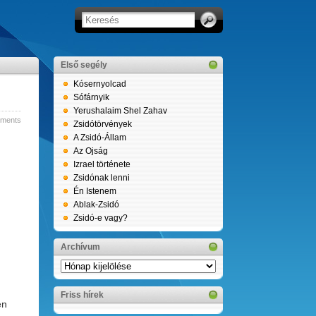
Első segély
Kósernyolcad
Sófárnyik
Yerushalaim Shel Zahav
ments
Zsidótörvények
A Zsidó-Állam
Az Ojság
Izrael története
Zsidónak lenni
Én Istenem
Ablak-Zsidó
Zsidó-e vagy?
Archívum
Archívum
Friss hírek
en