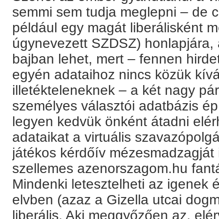
semmi sem tudja meglepni – de cs
például egy magát liberálisként 
úgynevezett SZDSZ) honlapjára, 
bajban lehet, mert – fennen hirdet
egyén adataihoz nincs közük kív
illetékteleneknek – a két nagy pár
személyes választói adatbázis ép
legyen kedvük önként átadni elér
adataikat a virtuális szavazópol
játékos kérdőív mézesmadzagját i
szellemes azenorszagom.hu fantá
Mindenki letesztelheti az igenek
elvben (azaz a Gizella utcai dog
liberális. Aki meggyőzően az, elé