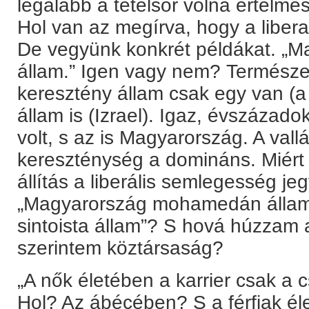
legalább a tételsor volna értelm
Hol van az megírva, hogy a libera
De vegyünk konkrét példákat. „M
állam.” Igen vagy nem? Termész
keresztény állam csak egy van (a 
állam is (Izrael). Igaz, évszázad
volt, s az is Magyarország. A vall
kereszténység a domináns. Miért 
állítás a liberális semlegesség j
„Magyarország mohamedán állam
sintoista állam”? S hová húzzam 
szerintem köztársaság?
„A nők életében a karrier csak a 
Hol? Az ábécében? S a férfiak él