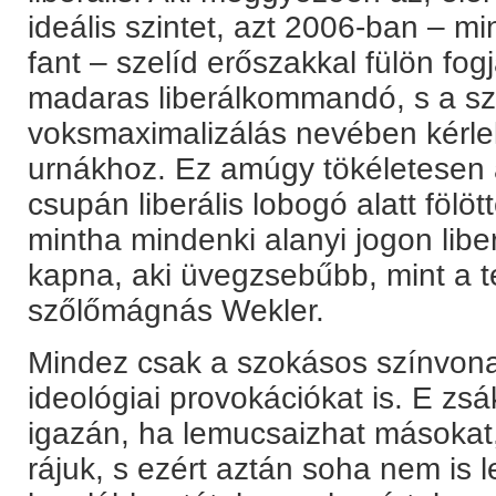
ideális szintet, azt 2006-ban – m
fant – szelíd erőszakkal fülön fo
madaras liberálkommandó, s a s
voksmaximalizálás nevében kérlel
urnákhoz. Ez amúgy tökéletesen
csupán liberális lobogó alatt fölöt
mintha mindenki alanyi jogon liber
kapna, aki üvegzsebűbb, mint a 
szőlőmágnás Wekler.
Mindez csak a szokásos színvona
ideológiai provokációkat is. E zsák
igazán, ha lemucsaizhat másokat,
rájuk, s ezért aztán soha nem is l