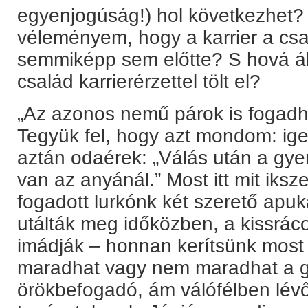
egyenjogúság!) hol következhet? 
véleményem, hogy a karrier a csa
semmiképp sem előtte? S hová áll
család karrierérzettel tölt el?
„Az azonos nemű párok is fogadh
Tegyük fel, hogy azt mondom: ig
aztán odaérek: „Válás után a gye
van az anyánál.” Most itt mit iksz
fogadott lurkónk két szerető apu
utálták meg időközben, a kissráco
imádják – honnan kerítsünk most 
maradhat vagy nem maradhat a 
örökbefogadó, ám válófélben lévő