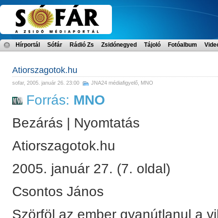
Hírportál
Sófár
Rádió Zs
Zsidónegyed
Tájoló
Fotóalbum
Vide
Atiorszagotok.hu
sofar
, 2005. január 26. 23:00
JNA24 médiafigyelő
,
MNO
Forrás:
MNO
Bezárás | Nyomtatás
Atiorszagotok.hu
2005. január 27. (7. oldal)
Csontos János
Szörföl az ember gyanútlanul a vi