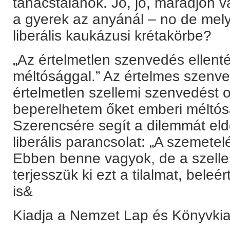
tanácstalanok. Jó, jó, maradjon 
a gyerek az anyánál – no de mely
liberális kaukázusi krétakörbe?
„Az értelmetlen szenvedés ellent
méltósággal.” Az értelmes szenv
értelmetlen szellemi szenvedést 
beperelhetem őket emberi méltó
Szerencsére segít a dilemmát eld
liberális parancsolat: „A szemete
Ebben benne vagyok, de a szelle
terjesszük ki ezt a tilalmat, beleé
is&
Kiadja a Nemzet Lap és Könyvkia