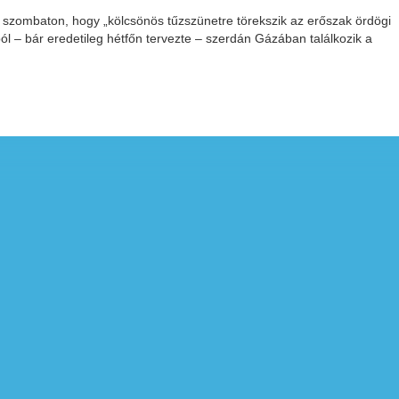
tt szombaton, hogy „kölcsönös tűzszünetre törekszik az erőszak ördögi
l – bár eredetileg hétfőn tervezte – szerdán Gázában találkozik a