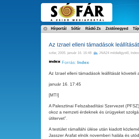
Hírportál
Sófár
Rádió Zs
Zsidónegyed
Táj
Az Izrael elleni támadások leállítás
sofar
, 2005. január 16. 16:48
JNA24 médiafigyelő
,
Index
Forrás:
Index
Az Izrael elleni támadások leállítását követel
január 16. 17:45
[MTI]
A Palesztinai Felszabadítási Szervezet (PFSZ) 
okoz a nemzeti érdeknek és ürügyeket szolgálta
útitervet”.
A testület rámalláhi ülése után kiadott közl
Jasszer Arafat elnök novemberi halála és utó