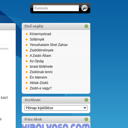
Első segély
Kósernyolcad
Sófárnyik
Yerushalaim Shel Zahav
ments
Zsidótörvények
A Zsidó-Állam
Az Ojság
Izrael története
Zsidónak lenni
Én Istenem
Ablak-Zsidó
Zsidó-e vagy?
 kárt
Archívum
Archívum
e
Friss hírek