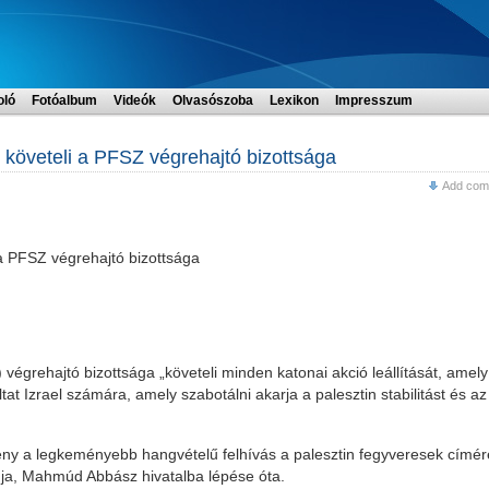
oló
Fotóalbum
Videók
Olvasószoba
Lexikon
Impresszum
át követeli a PFSZ végrehajtó bizottsága
Add com
i a PFSZ végrehajtó bizottsága
végrehajtó bizottsága „követeli minden katonai akció leállítását, amely
t Izrael számára, amely szabotálni akarja a palesztin stabilitást és az
emény a legkeményebb hangvételű felhívás a palesztin fegyveresek címér
dja, Mahmúd Abbász hivatalba lépése óta.