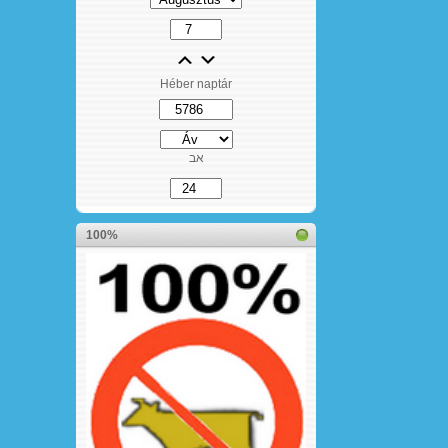
Héber naptár
אב
100%