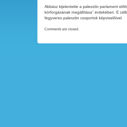
Abbász kijelentette a palesztin parlament elő
körforgásának megállítása” érdekében. E célbó
fegyveres palesztin csoportok képviselőivel.
Comments are closed.