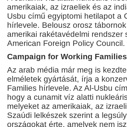
amerikaiak, az izraeliek és az ind
Usbu című egyiptomi hetilapot a
hírlevele. Belousz orosz tábornok
amerikai rakétavédelmi rendszer 
American Foreign Policy Council.
Campaign for Working Families
Az arab média már meg is kezdt
elméletek gyártását, írja a konze
Families hírlevele. Az Al-Usbu cím
hogy a cunamit víz alatti nukleári
melyeket az amerikaiak, az izrael
Szaúdi lelkészek szerint a legsúl
országokat érte, amelyek nem isz