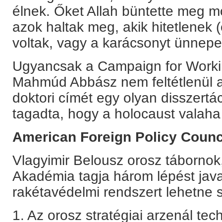
élnek. Őket Allah büntette meg mo
azok haltak meg, akik hitetlenek 
voltak, vagy a karácsonyt ünnepe
Ugyancsak a Campaign for Workin
Mahmúd Abbász nem feltétlenül 
doktori címét egy olyan disszertá
tagadta, hogy a holocaust valaha 
American Foreign Policy Counc
Vlagyimir Belousz orosz táborno
Akadémia tagja három lépést java
rakétavédelmi rendszert lehetne 
1. Az orosz stratégiai arzenál tec