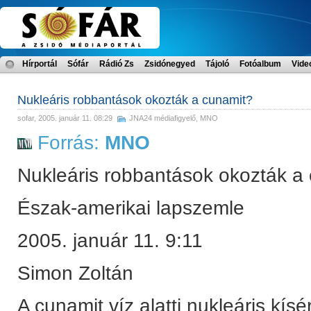
Hírportál
Sófár
Rádió Zs
Zsidónegyed
Tájoló
Fotóalbum
Vide
Nukleáris robbantások okozták a cunamit?
sofar
, 2005. január 11. 08:29
JNA24 médiafigyelő
,
MNO
Forrás:
MNO
Nukleáris robbantások okozták a
Észak-amerikai lapszemle
2005. január 11. 9:11
Simon Zoltán
A cunamit víz alatti nukleáris kís