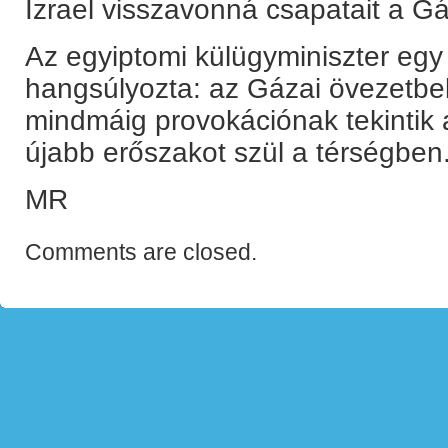
Izrael visszavonná csapatait a Gá
Az egyiptomi külügyminiszter egy 
hangsúlyozta: az Gázai övezetbeli 
mindmáig provokációnak tekintik 
újabb erőszakot szül a térségben
MR
Comments are closed.