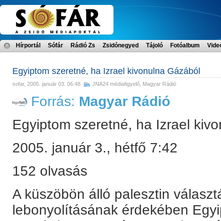
Hírportál
Sófár
Rádió Zs
Zsidónegyed
Tájoló
Fotóalbum
Vide
Egyiptom szeretné, ha Izrael kivonulna Gázából
sofar
, 2005. január 03. 06:48
JNA24 médiafigyelő
,
Magyar Rádió
Forrás:
Magyar Rádió
Egyiptom szeretné, ha Izrael kiv
2005. január 3., hétfő 7:42
152 olvasás
A küszöbön álló palesztin választ
lebonyolításának érdekében Egyi