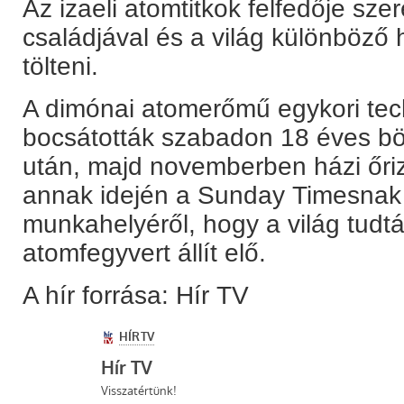
Az izaeli atomtitkok felfedője sze
családjával és a világ különböző h
tölteni.
A dimónai atomerőmű egykori tech
bocsátották szabadon 18 éves bö
után, majd novemberben házi őriz
annak idején a Sunday Timesnak 
munkahelyéről, hogy a világ tudtá
atomfegyvert állít elő.
A hír forrása: Hír TV