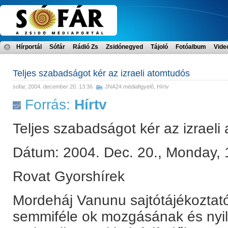
Hírportál
Sófár
Rádió Zs
Zsidónegyed
Tájoló
Fotóalbum
Vide
Teljes szabadságot kér az izraeli atomtudós
sofar
, 2004. december 20. 13:36
JNA24 médiafigyelő
,
Hírtv
Forrás:
Hírtv
Teljes szabadságot kér az izraeli
Dátum: 2004. Dec. 20., Monday, 
Rovat Gyorshírek
Mordeháj Vanunu sajtótájékoztató
semmiféle ok mozgásának és nyil