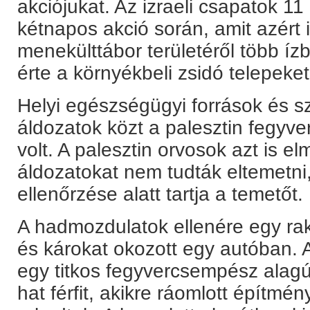
akciójukat. Az izraeli csapatok 11
kétnapos akció során, amit azért i
menekülttábor területéről több í
érte a környékbeli zsidó telepeket
Helyi egészségügyi források és s
áldozatok közt a palesztin fegyver
volt. A palesztin orvosok azt is e
áldozatokat nem tudták eltemetni,
ellenőrzése alatt tartja a temetőt.
A hadmozdulatok ellenére egy raké
és károkat okozott egy autóban. 
egy titkos fegyvercsempész alagú
hat férfit, akikre ráomlott építmén