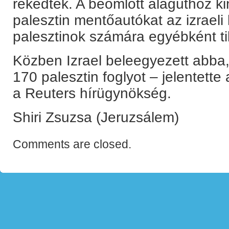
rekedtek. A beomlott alagúthoz k
palesztin mentőautókat az izrael
palesztinok számára egyébként til
Közben Izrael beleegyezett abb
170 palesztin foglyot – jelentette 
a Reuters hírügynökség.
Shiri Zsuzsa (Jeruzsálem)
Comments are closed.