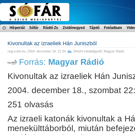
Hírportál
Sófár
Rádió Zs
Zsidónegyed
Tájoló
Fotóalbum
Vide
Kivonultak az izraeliek Hán Juniszból
regi.sofar.hu
, 2004. december 18. 21:34
JNA24 médiafigyelő
,
Magyar Rádió
Forrás:
Magyar Rádió
Kivonultak az izraeliek Hán Junis
2004. december 18., szombat 22
251 olvasás
Az izraeli katonák kivonultak a Há
menekülttáborból, miután befejez