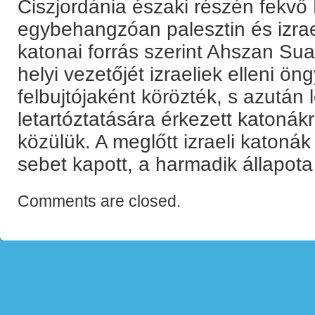
Ciszjordánia északi részén fekvő
egybehangzóan palesztin és izrael
katonai forrás szerint Ahszan S
helyi vezetőjét izraeliek elleni ö
felbujtójaként körözték, s azután l
letartóztatására érkezett katoná
közülük. A meglőtt izraeli katoná
sebet kapott, a harmadik állapot
Comments are closed.