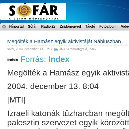
Hírportál
Sófár
Rádió Zs
Zsidónegyed
Tájoló
Fotóalbum
Vide
Megölték a Hamász egyik aktivistáját Nábluszban
sofar
, 2004. december 13. 07:17
JNA24 médiafigyelő
,
Index
Forrás:
Index
Megölték a Hamász egyik aktivis
2004. december 13. 8:04
[MTI]
Izraeli katonák tűzharcban megö
palesztin szervezet egyik körözött