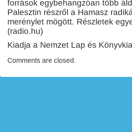
források egybehangzóan több áld
Palesztin részről a Hamasz radikál
merénylet mögött. Részletek egy
(radio.hu)
Kiadja a Nemzet Lap és Könyvkia
Comments are closed.