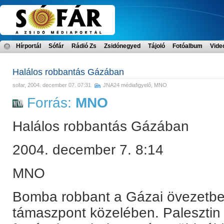
Hírportál
Sófár
Rádió Zs
Zsidónegyed
Tájoló
Fotóalbum
Vide
Halálos robbantás Gázában
sofar
, 2004. december 07. 07:31
JNA24 médiafigyelő
,
MNO
Forrás:
MNO
Halálos robbantás Gázában
2004. december 7. 8:14
MNO
Bomba robbant a Gázai övezetben
támaszpont közelében. Palesztin é